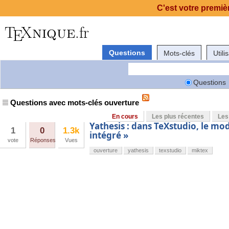
C'est votre premièr
Questions
Mots-clés
Utili
Questions
Questions avec mots-clés ouverture
En cours
Les plus récentes
Les
Yathesis : dans TeXstudio, le m
1
0
1.3k
intégré »
vote
Réponses
Vues
ouverture
yathesis
texstudio
miktex