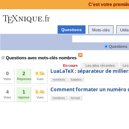
C'est votre premièr
Questions
Mots-clés
Utili
Questions
Questions avec mots-clés nombres
En cours
Les plus récentes
Les
LuaLaTeX : séparateur de millier
0
2
9.5k
Votes
Réponses
Vues
nombres
lualatex
Comment formater un numéro d
4
1
8.4k
Votes
réponse
Vues
nombres
format