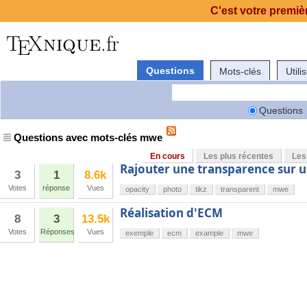
C'est votre premièr
Questions
Mots-clés
Utili
Questions
Questions avec mots-clés mwe
En cours
Les plus récentes
Les
Rajouter une transparence sur u
3
1
8.6k
Votes
réponse
Vues
opacity
photo
tikz
transparent
mwe
Réalisation d'ECM
8
3
13.5k
Votes
Réponses
Vues
exemple
ecm
example
mwe