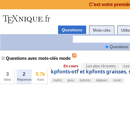
C'est votre premièr
Questions
Mots-clés
Utili
Questions
Questions avec mots-clés mode
En cours
Les plus récentes
Les
kpfonts-otf et kpfonts graisse
3
2
5.7k
Votes
Réponses
Vues
maths
gras
kpfonts
italiques
mode