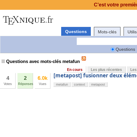
C'est votre premièr
Questions
Mots-clés
Utili
Questions
Questions avec mots-clés metafun
En cours
Les plus récentes
Les
[metapost] fusionner deux élém
4
2
6.0k
Votes
Réponses
Vues
metafun
context
metapost