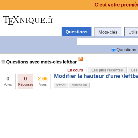
C'est votre premièr
Questions
Mots-clés
Utili
Questions
Questions avec mots-clés leftbar
En cours
Les plus récentes
Les
Modifier la hauteur d'une \leftb
0
0
2.6k
Votes
Réponses
Vues
leftbar
dimension