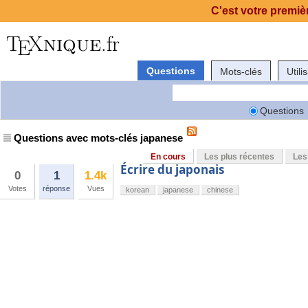
C'est votre premièr
Questions
Mots-clés
Utili
Questions
Questions avec mots-clés japanese
En cours
Les plus récentes
Les
Écrire du japonais
0
1
1.4k
Votes
réponse
Vues
korean
japanese
chinese