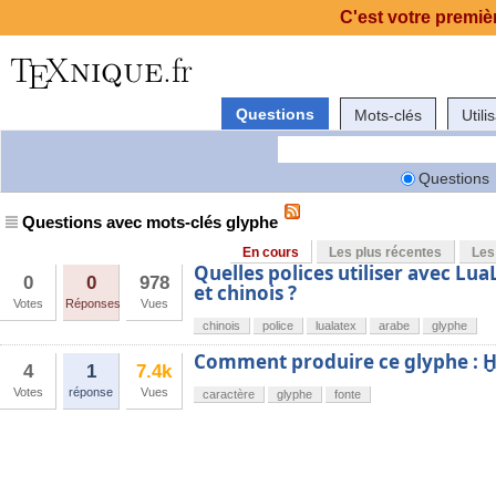
C'est votre premièr
Questions
Mots-clés
Utili
Questions
Questions avec mots-clés glyphe
En cours
Les plus récentes
Les
Quelles polices utiliser avec Lu
0
0
978
et chinois ?
Votes
Réponses
Vues
chinois
police
lualatex
arabe
glyphe
Comment produire ce glyphe : Ḫ
4
1
7.4k
Votes
réponse
Vues
caractère
glyphe
fonte