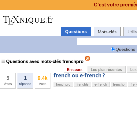
C'est votre premièr
Questions
Mots-clés
Utili
Questions
Questions avec mots-clés frenchpro
En cours
Les plus récentes
Les
french ou e-french ?
5
1
9.4k
Votes
réponse
Vues
frenchpro
frenchle
e-french
frenchb
fren