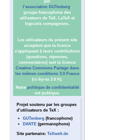
par
l’association GUTenberg
,
groupe francophone des
utilisateurs de TeX, LaTeX et
logiciels compagnons.
Les utilisateurs du présent site
acceptent que la licence
s'appliquant à leurs contributions
(questions, réponses,
commentaires) soit la licence
Creative Commons Partage dans
les mêmes conditions 3.0 France
(cc-by-sa 3.0 fr).
Notre
politique de confidentialité
est publique.
Projet soutenu par les groupes
d’utilisateurs de TeX :
GUTenberg
(francophone)
DANTE
(germanophone)
Site partenaire:
TeXwelt.de