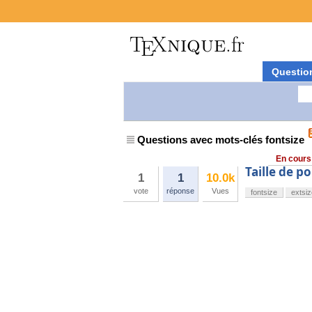
Questio
Questions avec mots-clés fontsize
En cours
Taille de p
1
1
10.0k
vote
réponse
Vues
fontsize
extsi