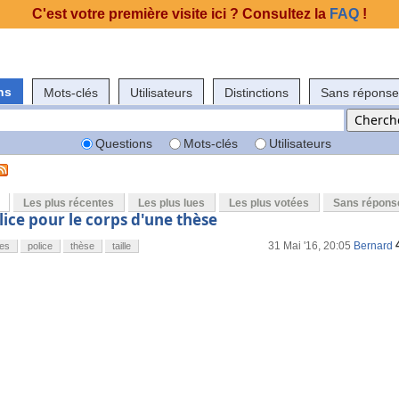
C'est votre première visite ici ? Consultez la
FAQ
!
ns
Mots-clés
Utilisateurs
Distinctions
Sans réponse
Questions
Mots-clés
Utilisateurs
Les plus récentes
Les plus lues
Les plus votées
Sans répons
olice pour le corps d'une thèse
31 Mai '16, 20:05
Bernard
zes
police
thèse
taille