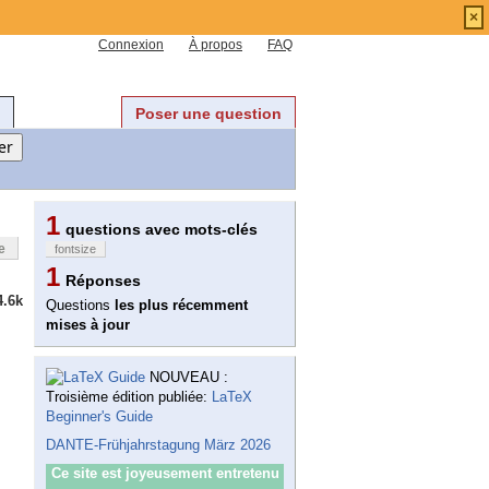
×
Connexion
À propos
FAQ
Poser une question
1
questions avec mots-clés
e
fontsize
1
Réponses
4.6k
Questions
les plus récemment
mises à jour
NOUVEAU :
Troisième édition publiée:
LaTeX
Beginner's Guide
DANTE-Frühjahrstagung März 2026
Ce site est joyeusement entretenu