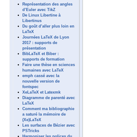
Représentation des angles
d’Euler avec TikZ
De Linux Libertine à
Libertinus
Du goût d’aller plus loin en
LaTeX
Journées LaTeX de Lyon
2017 : supports de
présentation
BibLaTeX et Biber :
supports de formation
Faire une thèse en sciences
humaines avec LaTeX
emph cassé avec la
nouvelle version de
fontspec
XeLaTeX et Latexmk
Diagramme de parenté avec
LaTeX
Comment ma bibliographie
a saturé la mémoire de
(Xe)LaTeX
Les surfaces de Bézier avec
PSTricks
Harmoniser les polices du