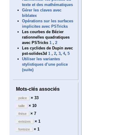
texte et des mathématiques
Gérer les claves avec
biblatex
Opérations sur les surfaces
implicites avec PSTricks
Les courbes de Bézier
rationnelles quadratiques
avec PSTricks
1
,
2
Les cyclides de Dupin avec
pst-solides3d
1
,
2
,
3
,
4
,
5
Utiliser les variantes
stylistiques d’une police
(suite)
Mots-clés associés
× 33
police
× 10
taille
× 7
thèse
× 1
extsizes
× 1
fontsize