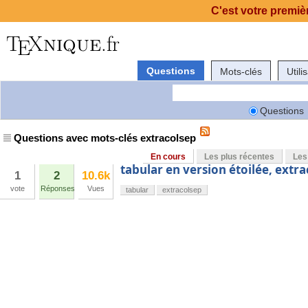
C'est votre premièr
Questions
Mots-clés
Utili
Questions
Questions avec mots-clés extracolsep
En cours
Les plus récentes
Les
tabular en version étoilée, extra
1
2
10.6k
vote
Réponses
Vues
tabular
extracolsep