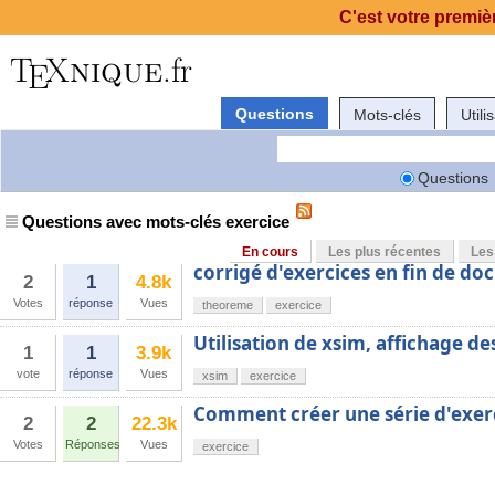
C'est votre premièr
Questions
Mots-clés
Utili
Questions
Questions avec mots-clés exercice
En cours
Les plus récentes
Les
corrigé d'exercices en fin de d
2
1
4.8k
Votes
réponse
Vues
theoreme
exercice
Utilisation de xsim, affichage de
1
1
3.9k
vote
réponse
Vues
xsim
exercice
Comment créer une série d'exerc
2
2
22.3k
Votes
Réponses
Vues
exercice