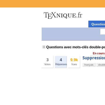
Questio
Questions avec mots-clés double-po
En cours
Suppression
3
4
9.9k
Votes
Réponses
Vues
français
doubl