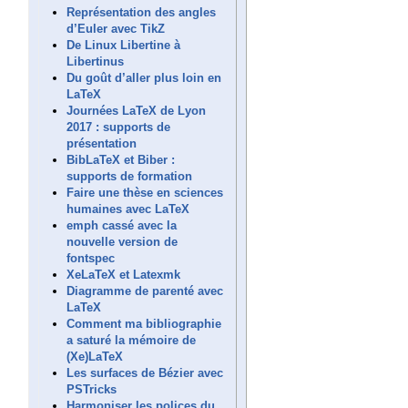
Représentation des angles
d’Euler avec TikZ
De Linux Libertine à
Libertinus
Du goût d’aller plus loin en
LaTeX
Journées LaTeX de Lyon
2017 : supports de
présentation
BibLaTeX et Biber :
supports de formation
Faire une thèse en sciences
humaines avec LaTeX
emph cassé avec la
nouvelle version de
fontspec
XeLaTeX et Latexmk
Diagramme de parenté avec
LaTeX
Comment ma bibliographie
a saturé la mémoire de
(Xe)LaTeX
Les surfaces de Bézier avec
PSTricks
Harmoniser les polices du