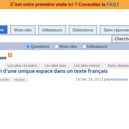
C'est votre première visite ici ? Consultez la
FAQ
!
ns
Mots-clés
Utilisateurs
Distinctions
Sans réponse
Questions
Mots-clés
Utilisateurs
int
Les plus récentes
Les plus lues
Les plus votées
Sans répons
 d'une unique espace dans un texte français
19 Déc '19, 20:12
polymorphisme
e-point
espace