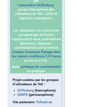
par
l’association GUTenberg
,
groupe francophone des
utilisateurs de TeX, LaTeX et
logiciels compagnons.
Les utilisateurs du présent site
acceptent que la licence
s'appliquant à leurs contributions
(questions, réponses,
commentaires) soit la licence
Creative Commons Partage dans
les mêmes conditions 3.0 France
(cc-by-sa 3.0 fr).
Notre
politique de confidentialité
est publique.
Projet soutenu par les groupes
d’utilisateurs de TeX :
GUTenberg
(francophone)
DANTE
(germanophone)
Site partenaire:
TeXwelt.de