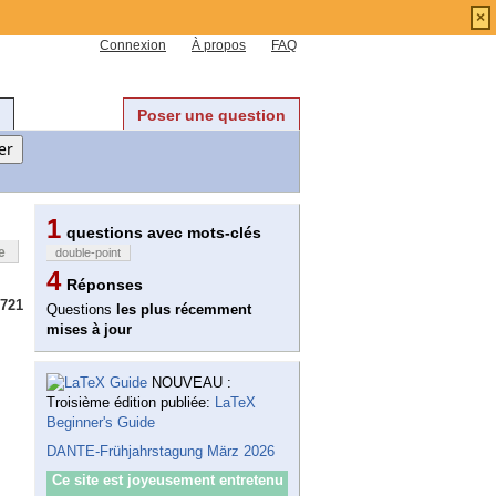
×
Connexion
À propos
FAQ
Poser une question
1
questions avec mots-clés
e
double-point
4
Réponses
721
Questions
les plus récemment
mises à jour
NOUVEAU :
Troisième édition publiée:
LaTeX
Beginner's Guide
DANTE-Frühjahrstagung März 2026
Ce site est joyeusement entretenu