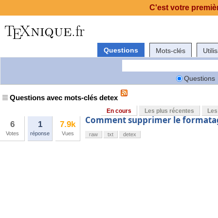
C'est votre premièr
Questions
Mots-clés
Utili
Questions
Questions avec mots-clés detex
En cours
Les plus récentes
Les
Comment supprimer le formatag
6
1
7.9k
Votes
réponse
Vues
raw
txt
detex