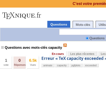
C'est votre premièr
Questions
Mots-clés
Utili
Questions
Questions avec mots-clés capacity
En cours
Les plus récentes
Les
Erreur « TeX capacity exceeded 
1
0
6.5k
vote
Réponses
Vues
animate
capacity
pgfplots
exceeded