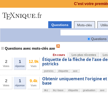
C'est votre premièr
Questions
Mots-clés
Utili
Questions
Questions avec mots-clés axe
En cours
Les plus récentes
Les
Étiquette de la flèche de l'axe d
2
1
12.9k
pstricks
Votes
réponse
Vues
pstricks
étiquette
axe
Obtenir uniquement l'origine et l
2
1
9.4k
base
Votes
réponse
Vues
tikz
tkz-base
étiquette
graduation
axe