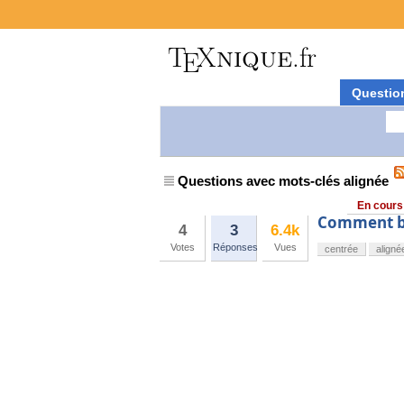
Questio
Questions avec mots-clés alignée
En cours
Comment bi
4
3
6.4k
Votes
Réponses
Vues
centrée
aligné