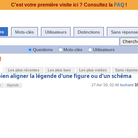
C'est votre première visite ici ? Consultez la
FAQ
!
ns
Mots-clés
Utilisateurs
Distinctions
Sans réponse
Questions
Mots-clés
Utilisateurs
Les plus récentes
Les plus lues
Les plus votées
Sans répons
en aligner la légende d'une figure ou d'un schéma
1
27 Avr '20, 02:46
touhami
e
légende