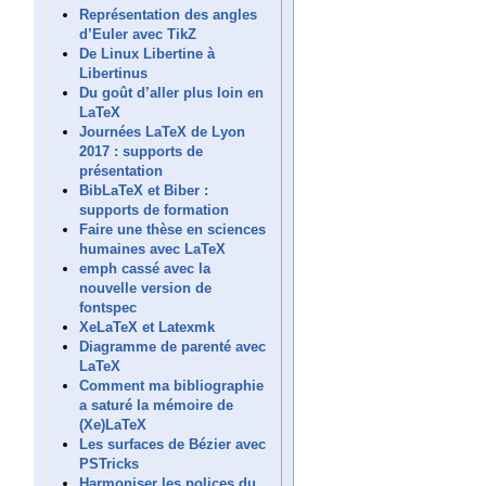
Représentation des angles
d’Euler avec TikZ
De Linux Libertine à
Libertinus
Du goût d’aller plus loin en
LaTeX
Journées LaTeX de Lyon
2017 : supports de
présentation
BibLaTeX et Biber :
supports de formation
Faire une thèse en sciences
humaines avec LaTeX
emph cassé avec la
nouvelle version de
fontspec
XeLaTeX et Latexmk
Diagramme de parenté avec
LaTeX
Comment ma bibliographie
a saturé la mémoire de
(Xe)LaTeX
Les surfaces de Bézier avec
PSTricks
Harmoniser les polices du