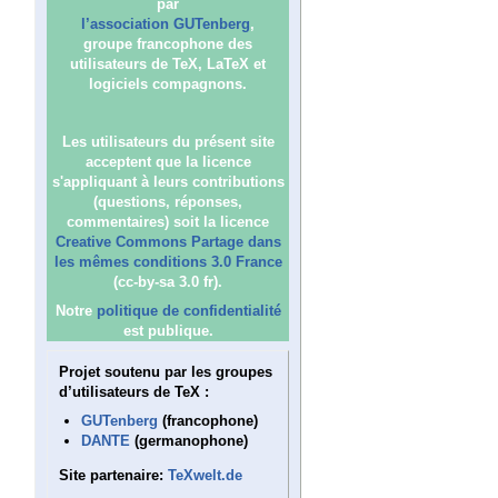
par
l’association GUTenberg
,
groupe francophone des
utilisateurs de TeX, LaTeX et
logiciels compagnons.
Les utilisateurs du présent site
acceptent que la licence
s'appliquant à leurs contributions
(questions, réponses,
commentaires) soit la licence
Creative Commons Partage dans
les mêmes conditions 3.0 France
(cc-by-sa 3.0 fr).
Notre
politique de confidentialité
est publique.
Projet soutenu par les groupes
d’utilisateurs de TeX :
GUTenberg
(francophone)
DANTE
(germanophone)
Site partenaire:
TeXwelt.de