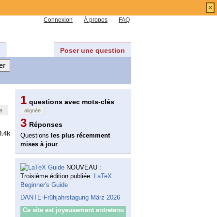
×
Connexion
À propos
FAQ
Poser une question
1
questions avec mots-clés
e
alignée
3
Réponses
0.4k
Questions
les plus récemment
mises à jour
NOUVEAU :
Troisième édition publiée:
LaTeX
Beginner's Guide
DANTE-Frühjahrstagung März 2026
Ce site est joyeusement entretenu