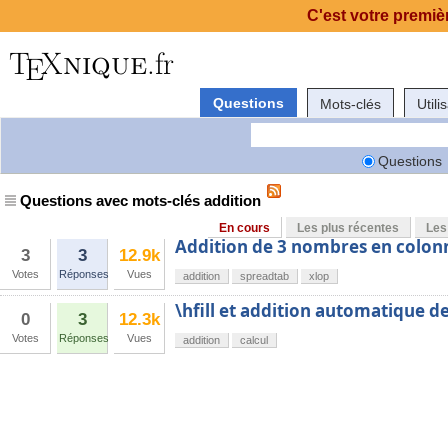
C'est votre premièr
Questions
Mots-clés
Utili
Questions
Questions avec mots-clés addition
En cours
Les plus récentes
Les
Addition de 3 nombres en colon
3
3
12.9k
Votes
Réponses
Vues
addition
spreadtab
xlop
\hfill et addition automatique d
0
3
12.3k
Votes
Réponses
Vues
addition
calcul