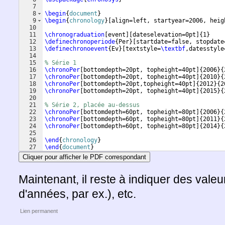
7
8
\begin
{
document
}
9
\begin
{
chronology
}
[
align=left, startyear=2006, heig
10
11
\chronograduation
[
event
]
[
dateselevation=0pt
]
{
1
}
12
\definechronoperiode
{
Per
}
[
startdate=false, stopdate
13
\definechronoevent
{
Ev
}
[
textstyle=
\textbf
,datesstyle
14
15
% Série 1
16
\chronoPer
[
bottomdepth=20pt, topheight=40pt
]
{
2006
}
{
17
\chronoPer
[
bottomdepth=20pt, topheight=40pt
]
{
2010
}
{
18
\chronoPer
[
bottomdepth=20pt,topheight=40pt
]
{
2012
}
{
2
19
\chronoPer
[
bottomdepth=20pt, topheight=40pt
]
{
2015
}
{
20
21
% Série 2, placée au-dessus
22
\chronoPer
[
bottomdepth=60pt, topheight=80pt
]
{
2006
}
{
23
\chronoPer
[
bottomdepth=60pt, topheight=80pt
]
{
2011
}
{
24
\chronoPer
[
bottomdepth=60pt, topheight=80pt
]
{
2014
}
{
25
26
\end
{
chronology
}
27
\end
{
document
}
Cliquer pour afficher le PDF correspondant
Maintenant, il reste à indiquer des valeu
d'années, par ex.), etc.
Lien permanent