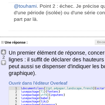
@touhami
. Point 2 : échec. Je précise qu
d'une période (isolée) ou d'une série con
part par là.
Une réponse :
En co
Un premier élément de réponse, concern
2
lignes : il suffit de déclarer des hauteur
peut aussi se dispenser d'indiquer les 
graphique).
Ouvrir dans l'éditeur Overleaf
1
\documentclass
[
11pt,a4paper,landscape,french
]
{
scrar
2
\usepackage
[
T1
]
{
fontenc
}
3
\usepackage
[
utf8
]
{
inputenc
}
4
\usepackage
{
babel
}
5
\usepackage
{
tikz
}
6
\usepackage
{
chronosys
}