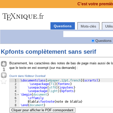
C'est votre premièr
Questions
Mots-clés
Utili
Questions
Kpfonts complètement sans serif
Bizarrement, les caractères des notes de bas de page mais aussi de l
que le texte en est exempt (sur ma demande) :
1
Ouvrir dans l'éditeur Overleaf
1
\documentclass
[
a4paper,12pt,french
]
{
scrartcl
}
2
\usepackage
[
T1
]
{
fontenc
}
3
\usepackage
[
utf8
]
{
inputenc
}
4
\usepackage
[
light
]
{
kpfonts
}
5
\begin
{
document
}
6
\sffamily
7
    Blabla
\footnote
{
note de blabla
}
8
\end
{
document
}
Cliquer pour afficher le PDF correspondant