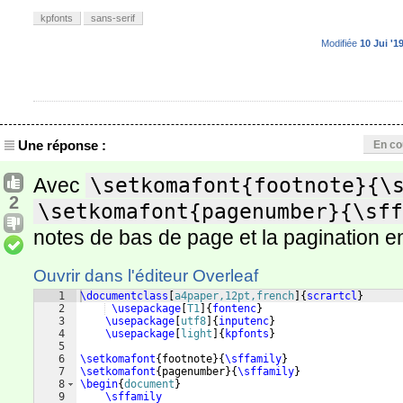
kpfonts
sans-serif
Modifiée
10 Jui '1
Une réponse :
En co
Avec
\setkomafont{footnote}{\
2
\setkomafont{pagenumber}{\sff
notes de bas de page et la pagination en
Ouvrir dans l'éditeur Overleaf
1
\documentclass
[
a4paper,12pt,french
]
{
scrartcl
}
2
\usepackage
[
T1
]
{
fontenc
}
3
\usepackage
[
utf8
]
{
inputenc
}
4
\usepackage
[
light
]
{
kpfonts
}
5
6
\setkomafont
{
footnote
}
{
\sffamily
}
7
\setkomafont
{
pagenumber
}
{
\sffamily
}
8
\begin
{
document
}
9
\sffamily