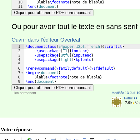
10
    Blabla
\footnote
{
note de blabla
}
11
\end
{
document
}
Cliquer pour afficher le PDF correspondant
Ou pour avoir tout le texte en sans serif 
Ouvrir dans l'éditeur Overleaf
1
\documentclass
[
a4paper,12pt,french
]
{
scrartcl
}
2
\usepackage
[
T1
]
{
fontenc
}
3
\usepackage
[
utf8
]
{
inputenc
}
4
\usepackage
[
light
]
{
kpfonts
}
5
6
\renewcommand
{
\familydefault
}
{
\sfdefault
}
7
\begin
{
document
}
8
    Blabla
\footnote
{
note de blabla
}
9
\end
{
document
}
Cliquer pour afficher le PDF correspondant
Lien permanent
Modifiée
13 Jui '1
Pathe ♦♦
7.9k
●
82
Votre réponse