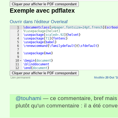
Cliquer pour afficher le PDF correspondant
Exemple avec pdflatex
Ouvrir dans l'éditeur Overleaf
1
\documentclass
[
a4paper,fontsize=24pt,french
]
{
scrboo
2
%\usepackage{helvet}
3
\usepackage
[
scaled=.92
]
{
helvet
}
4
\usepackage
[
T1
]
{
fontenc
}
5
\usepackage
{
babel
}
6
\renewcommand
{
\familydefault
}
{
\sfdefault
}
7
8
\usepackage
{
mwe
}
9
10
\begin
{
document
}
11
\blinddocument
12
\end
{
document
}
Cliquer pour afficher le PDF correspondant
Lien permanent
Modifiée
20 Oct '1
@touhami
— ce commentaire, bref mais e
plutôt qu'un commentaire : il a été conve