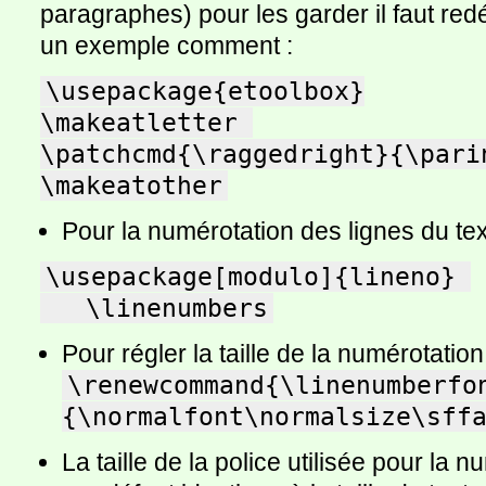
paragraphes) pour les garder il faut red
un exemple comment :
\usepackage{etoolbox}

\makeatletter 

\patchcmd{\raggedright}{\pari
\makeatother
Pour la numérotation des lignes du text
\usepackage[modulo]{lineno} 

   \linenumbers
Pour régler la taille de la numérotation
\renewcommand{\linenumberfo
{\normalfont\normalsize\sff
La taille de la police utilisée pour la