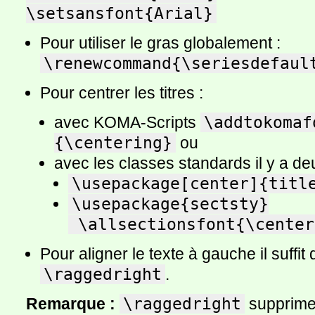
\setsansfont{Arial}
Pour utiliser le gras globalement :
\renewcommand{\seriesdefaul
Pour centrer les titres :
avec KOMA-Scripts
\addtokomaf
{\centering}
ou
avec les classes standards il y a deu
\usepackage[center]{titl
\usepackage{sectsty}

 \allsectionsfont{\cente
Pour aligner le texte à gauche il suffi
\raggedright
.
Remarque :
\raggedright
supprime 