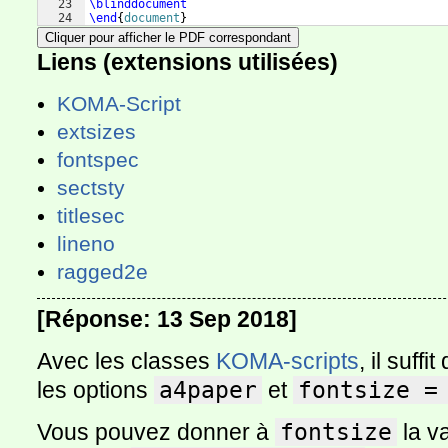
23
\blinddocument
24
\end
{
document
}
Cliquer pour afficher le PDF correspondant
Liens (extensions utilisées)
KOMA-Script
extsizes
fontspec
sectsty
titlesec
lineno
ragged2e
[Réponse: 13 Sep 2018]
Avec les classes
KOMA-scripts
, il suff
les options
a4paper
et
fontsize =
Vous pouvez donner à
fontsize
la v