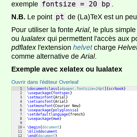
exemple
fontsize = 20 bp
.
N.B.
Le point
pt
de (La)TeX est un peu
Pour utiliser la fonte
Arial
, le plus simpl
ou
lualatex
qui permettent l'accès aux p
pdflatex
l'extension
helvet
charge
Hel­ve
comme alternative de
Arial
.
Exemple avec xelatex ou lualatex
Ouvrir dans l'éditeur Overleaf
1
\documentclass
[
a4paper,fontsize=24pt
]
{
scrbook
}
2
\usepackage
{
fontspec
}
3
\setmainfont
{
Arial
}
4
\setsansfont
{
Arial
}
5
\setmonofont
{
Courier New
}
6
\usepackage
{
polyglossia
}
7
\setdefaultlanguage
{
french
}
8
\usepackage
{
mwe
}
9
10
\begin
{
document
}
11
\blinddocument
12
\end
{
document
}