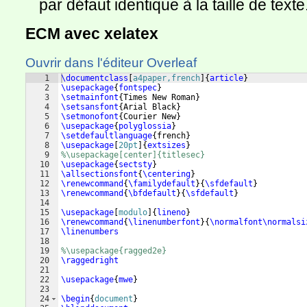
par défaut identique à la taille de texte
ECM avec xelatex
Ouvrir dans l'éditeur Overleaf
1
\documentclass
[
a4paper,french
]
{
article
}
2
\usepackage
{
fontspec
}
3
\setmainfont
{
Times New Roman
}
4
\setsansfont
{
Arial Black
}
5
\setmonofont
{
Courier New
}
6
\usepackage
{
polyglossia
}
7
\setdefaultlanguage
{
french
}
8
\usepackage
[
20pt
]
{
extsizes
}
9
%\usepackage[center]{titlesec}
10
\usepackage
{
sectsty
}
11
\allsectionsfont
{
\centering
}
12
\renewcommand
{
\familydefault
}
{
\sfdefault
}
13
\renewcommand
{
\bfdefault
}
{
\sfdefault
}
14
15
\usepackage
[
modulo
]
{
lineno
}
16
\renewcommand
{
\linenumberfont
}
{
\normalfont\normalsi
17
\linenumbers
18
19
%\usepackage{ragged2e}
20
\raggedright
21
22
\usepackage
{
mwe
}
23
24
\begin
{
document
}