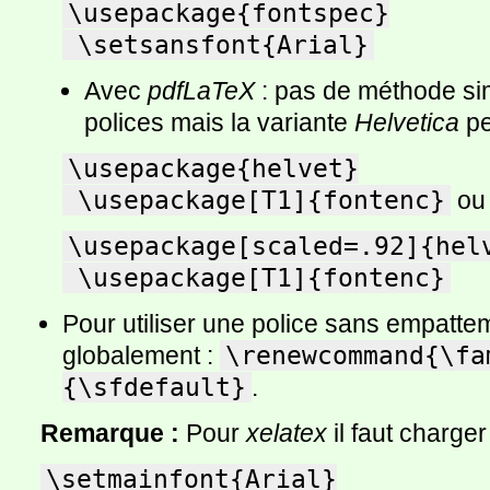
\usepackage{fontspec}

 \setsansfont{Arial}
Avec
pdfLaTeX
: pas de méthode sim
polices mais la variante
Helvetica
pe
\usepackage{helvet}

 \usepackage[T1]{fontenc}
ou
\usepackage[scaled=.92]{helv
 \usepackage[T1]{fontenc}
Pour utiliser une police sans empatte
globalement :
\renewcommand{\fa
{\sfdefault}
.
Remarque :
Pour
xelatex
il faut charger
\setmainfont{Arial}
