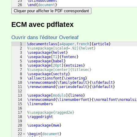
25
\blinddocument
26
\end
{
document
}
Cliquer pour afficher le PDF correspondant
ECM avec pdflatex
Ouvrir dans l'éditeur Overleaf
1
\documentclass
[
a4paper,french
]
{
article
}
2
%\usepackage[scaled=.92]{helvet}
3
\usepackage
{
helvet
}
4
\usepackage
[
T1
]
{
fontenc
}
5
\usepackage
{
babel
}
6
\usepackage
[
20pt
]
{
extsizes
}
7
%\usepackage[center]{titlesec}
8
\usepackage
{
sectsty
}
9
\allsectionsfont
{
\centering
}
10
\renewcommand
{
\familydefault
}
{
\sfdefault
}
11
\renewcommand
{
\seriesdefault
}
{
\bfdefault
}
12
13
\usepackage
[
modulo
]
{
lineno
}
14
\renewcommand
{
\linenumberfont
}
{
\normalfont\normalsi
15
\linenumbers
16
17
%\usepackage{ragged2e}
18
\raggedright
19
20
\usepackage
{
mwe
}
21
22
\begin
{
document
}