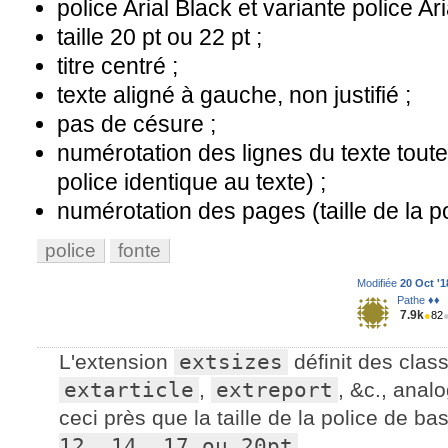
police Arial Black et variante police Ari
taille 20 pt ou 22 pt ;
titre centré ;
texte aligné à gauche, non justifié ;
pas de césure ;
numérotation des lignes du texte toutes 
police identique au texte) ;
numérotation des pages (taille de la po
police
fonte
Modifiée
20 Oct '1
Pathe ♦♦
7.9k
●
82
L'extension
extsizes
définit des clas
extarticle
,
extreport
, &c., anal
ceci près que la taille de la police de ba
12, 14, 17 ou 20pt
.