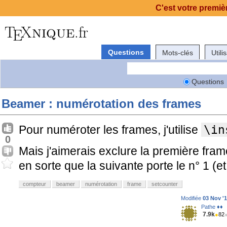
C'est votre premièr
Questions
Mots-clés
Utili
Questions
Beamer : numérotation des frames
Pour numéroter les frames, j'utilise
\in
0
Mais j'aimerais exclure la première frame, 
en sorte que la suivante porte le n° 1 (et
compteur
beamer
numérotation
frame
setcounter
Modifiée
03 Nov '1
Pathe ♦♦
7.9k
●
82