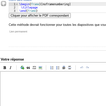
Ouvrir dans l'éditeur
1
\begin
{
frame
}
[
noframenumbering
]
2
\titlepage
3
\end
{
frame
}
Cliquer pour afficher le PDF correspondant
Cette méthode devrait fonctionner pour toutes les diapositives que vo
Lien permanent
Votre réponse