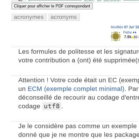
40
%======================== DÉBUT DU DOCUMENT =======
41
Cliquer pour afficher le PDF correspondant
acronymes
acronyms
Modifiée
07 Jul '2
Pathe ♦♦
7.9k
●
82
Les formules de politesse et les signatu
votre contribution a (ont) été supprimée(
Attention ! Votre code était un EC (exem
un
ECM (exemple complet minimal)
. Par
déconseillé de recourir au codage d'ent
codage
utf8
.
Je le considère pas comme un exemple 
donné que je ne montre que les packages 