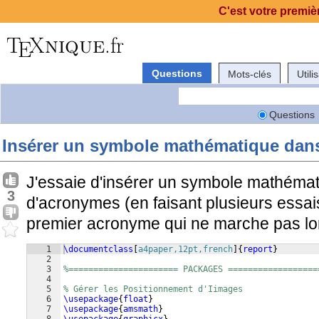
C'est votre premièr
Questions
Mots-clés
Utili
Questions
Insérer un symbole mathématique dan
J'essaie d'insérer un symbole mathémat
3
d'acronymes (en faisant plusieurs essais,
premier acronyme qui ne marche pas lo
1
\documentclass
[
a4paper,12pt,french
]
{
report
}
2
3
%====================== PACKAGES ==================
4
5
% Gérer les Positionnement d'Iimages
6
\usepackage
{
float
}
7
\usepackage
{
amsmath
}