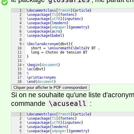
1
\documentclass
[
french
]
{
article
}
2
\usepackage
[
T1
]
{
fontenc
}
3
\usepackage
[
utf8
]
{
inputenc
}
4
\usepackage
{
lmodern
}
5
\usepackage
[
a4paper
]
{
geometry
}
6
\usepackage
{
acro
}
7
\usepackage
{
babel
}
8
9
\DeclareAcronym
{
dbvt
}
{
10
  short = 
\ensuremath
{
\Delta
}
V BT ,
11
  long = Chutes de tension BT
12
}
13
14
\begin
{
document
}
15
\ac
{
dbvt
}
16
%
17
\printacronyms
18
\end
{
document
}
Cliquer pour afficher le PDF correspondant
Si on ne souhaite qu'une liste d'acronymes
commande
\acuseall
:
1
\documentclass
[
french
]
{
article
}
2
\usepackage
[
T1
]
{
fontenc
}
3
\usepackage
[
utf8
]
{
inputenc
}
4
\usepackage
{
lmodern
}
5
\usepackage
[
a4paper
]
{
geometry
}