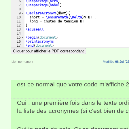
6
\usepackage
{
acro
}
7
\usepackage
{
babel
}
8
9
\DeclareAcronym
{
dbvt
}
{
10
  short = 
\ensuremath
{
\Delta
}
V BT ,
11
  long = Chutes de tension BT
12
}
13
\acuseall
14
15
\begin
{
document
}
16
\printacronyms
17
\end
{
document
}
Cliquer pour afficher le PDF correspondant
Lien permanent
Modifiée
06 Jul '2
est-ce normal que votre code m'affiche 
Oui : une première fois dans le texte or
la liste des acronymes (si c'est bien de 