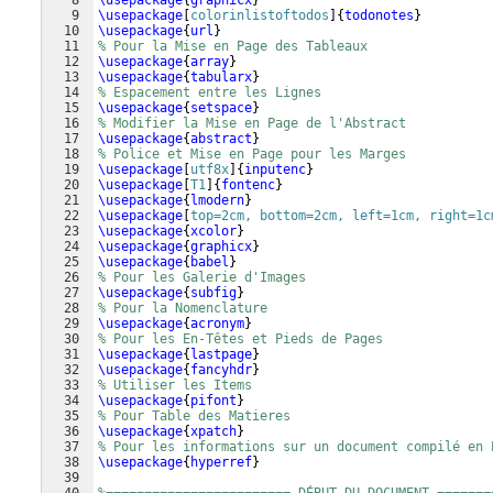
8
\usepackage
{
graphicx
}
9
\usepackage
[
colorinlistoftodos
]
{
todonotes
}
10
\usepackage
{
url
}
11
% Pour la Mise en Page des Tableaux
12
\usepackage
{
array
}
13
\usepackage
{
tabularx
}
14
% Espacement entre les Lignes
15
\usepackage
{
setspace
}
16
% Modifier la Mise en Page de l'Abstract
17
\usepackage
{
abstract
}
18
% Police et Mise en Page pour les Marges
19
\usepackage
[
utf8x
]
{
inputenc
}
20
\usepackage
[
T1
]
{
fontenc
}
21
\usepackage
{
lmodern
}
22
\usepackage
[
top=2cm, bottom=2cm, left=1cm, right=1c
23
\usepackage
{
xcolor
}
24
\usepackage
{
graphicx
}
25
\usepackage
{
babel
}
26
% Pour les Galerie d'Images
27
\usepackage
{
subfig
}
28
% Pour la Nomenclature
29
\usepackage
{
acronym
}
30
% Pour les En-Têtes et Pieds de Pages
31
\usepackage
{
lastpage
}
32
\usepackage
{
fancyhdr
}
33
% Utiliser les Items
34
\usepackage
{
pifont
}
35
% Pour Table des Matieres
36
\usepackage
{
xpatch
}
37
% Pour les informations sur un document compilé en 
38
\usepackage
{
hyperref
}
39