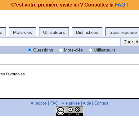
C'est votre première visite ici ? Consultez la
FAQ
!
s
Mots-clés
Utilisateurs
Distinctions
Sans réponse
Questions
Mots-clés
Utilisateurs
es favorables
À propos
|
FAQ
|
Vie privée
|
Aide
|
Contact