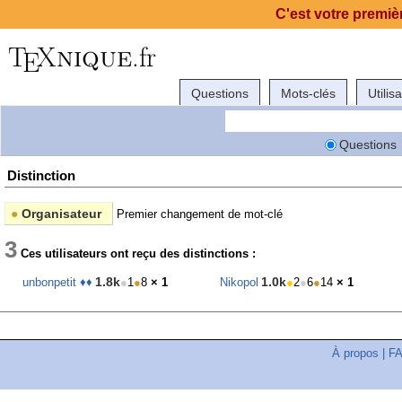
C'est votre premièr
Questions
Mots-clés
Utilis
Questions
Distinction
●
Organisateur
Premier changement de mot-clé
3
Ces utilisateurs ont reçu des distinctions :
1.8k
1.0k
unbonpetit ♦♦
●
1
●
8
× 1
Nikopol
●
2
●
6
●
14
× 1
À propos
|
F