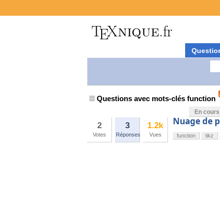
Questio
Questions avec mots-clés function
En cours
Nuage de po
2
3
1.2k
Votes
Réponses
Vues
function
tikz