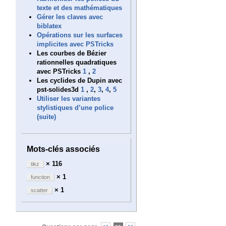
texte et des mathématiques
Gérer les claves avec
biblatex
Opérations sur les surfaces
implicites avec PSTricks
Les courbes de Bézier
rationnelles quadratiques
avec PSTricks
1
,
2
Les cyclides de Dupin avec
pst-solides3d
1
,
2
,
3
,
4
,
5
Utiliser les variantes
stylistiques d’une police
(suite)
Mots-clés associés
× 116
tikz
× 1
function
× 1
scatter