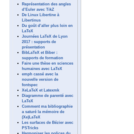
Représentation des angles
d’Euler avec TikZ
De Linux Libertine à
Libertinus
Du goût d’aller plus loin en
LaTeX
Journées LaTeX de Lyon
2017 : supports de
présentation
BibLaTeX et Biber :
supports de formation
Faire une thèse en sciences
humaines avec LaTeX
emph cassé avec la
nouvelle version de
fontspec
XeLaTeX et Latexmk
Diagramme de parenté avec
LaTeX
Comment ma bibliographie
a saturé la mémoire de
(Xe)LaTeX
Les surfaces de Bézier avec
PSTricks
Harmoniser les polices du