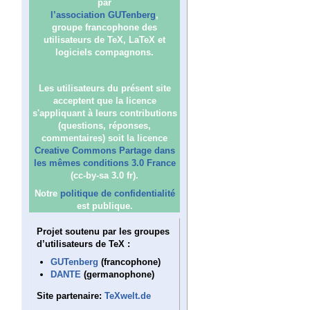
par
l’association GUTenberg
,
groupe francophone des
utilisateurs de TeX, LaTeX et
logiciels compagnons.
Les utilisateurs du présent site
acceptent que la licence
s'appliquant à leurs contributions
(questions, réponses,
commentaires) soit la licence
Creative Commons Partage dans
les mêmes conditions 3.0 France
(cc-by-sa 3.0 fr).
Notre
politique de confidentialité
est publique.
Projet soutenu par les groupes
d’utilisateurs de TeX :
GUTenberg
(francophone)
DANTE
(germanophone)
Site partenaire:
TeXwelt.de