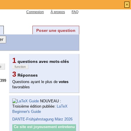
×
Connexion
À propos
FAQ
Poser une question
1
questions avec mots-clés
e
function
3
Réponses
399
Questions ayant le plus de
votes
favorables
NOUVEAU :
Troisième édition publiée:
LaTeX
Beginner's Guide
DANTE-Frühjahrstagung März 2026
Ce site est joyeusement entretenu