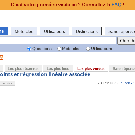
C'est votre première visite ici ? Consultez la
FAQ
!
ns
Mots-clés
Utilisateurs
Distinctions
Sans réponse
Questions
Mots-clés
Utilisateurs
Les plus récentes
Les plus lues
Les plus votées
Sans répons
ints et régression linéaire associée
23 Fév, 06:59
quark67
scatter