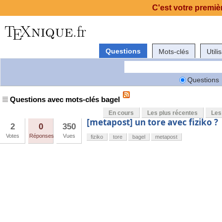
C'est votre premièr
Questions
Mots-clés
Utili
Questions
Questions avec mots-clés bagel
En cours
Les plus récentes
Les
[metapost] un tore avec fiziko ?
2
0
350
Votes
Réponses
Vues
fiziko
tore
bagel
metapost