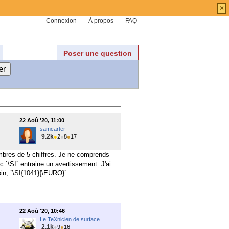
×
Connexion
À propos
FAQ
Poser une question
22 Aoû '20, 11:00
samcarter
9.2k
●
2
●
8
●
17
nombres de 5 chiffres. Je ne comprends
c `\SI` entraine un avertissement. J'ai
in, `\SI{1041}{\EURO}`.
22 Aoû '20, 10:46
Le TeXnicien de surface
2.1k
●
9
●
16