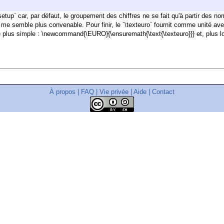
isetup` car, par défaut, le groupement des chiffres ne se fait qu'à partir des 
 me semble plus convenable. Pour finir, le `\texteuro` fournit comme unité ave
re plus simple : \newcommand{\EURO}{\ensuremath{\text{\texteuro}}} et, plus l
À propos
|
FAQ
|
Vie privée
|
Aide
|
Contact