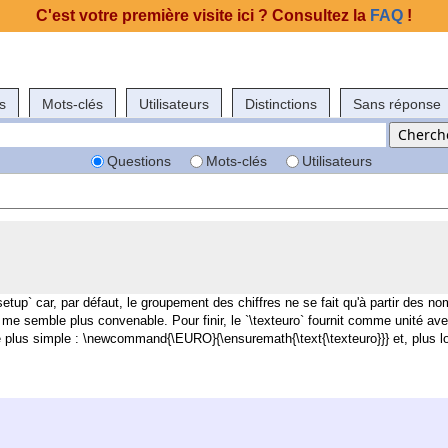
C'est votre première visite ici ? Consultez la
FAQ
!
s
Mots-clés
Utilisateurs
Distinctions
Sans réponse
Questions
Mots-clés
Utilisateurs
isetup` car, par défaut, le groupement des chiffres ne se fait qu'à partir des 
 me semble plus convenable. Pour finir, le `\texteuro` fournit comme unité ave
e plus simple :
\newcommand{\EURO}{\ensuremath{\text{\texteuro}}} et, plus lo