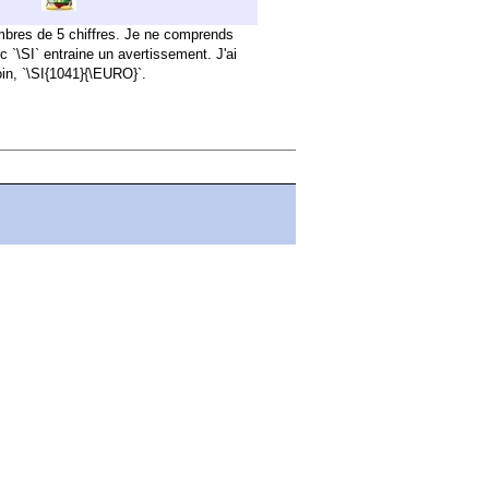
nombres de 5 chiffres. Je ne comprends
c `\SI` entraine un avertissement. J'ai
oin, `\SI{1041}{\EURO}`.