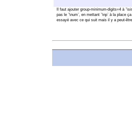
Il faut ajouter group-minimum-digits=4 à `\s
pas le `\num`, en mettant `\np` à la place ça
essayé avec ce qui suit mais il y a peut-êt