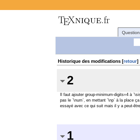
Question
Historique des modifications [
retour
]
2
Il faut ajouter group-minimum-digits=4 à `\s
pas le `\num`, en mettant `\np` à la place ça
essayé avec ce qui suit mais il y a peut-êtr
1