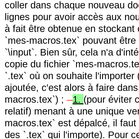
coller dans chaque nouveau do
lignes pour avoir accès aux no
à fait être obtenue en stockant 
`mes-macros.tex` pouvant êtr
`\input`. Bien sûr, cela n'a d'in
copie du fichier `mes-macros.t
`.tex` où on souhaite l'importer
ajoutée, c'est alors à faire da
macros.tex`) ;
-
1.
(pour éviter 
relatif) menant à une unique ve
macros.tex` est dépalcé, il fau
des `.tex` qui l'importe). Pour c