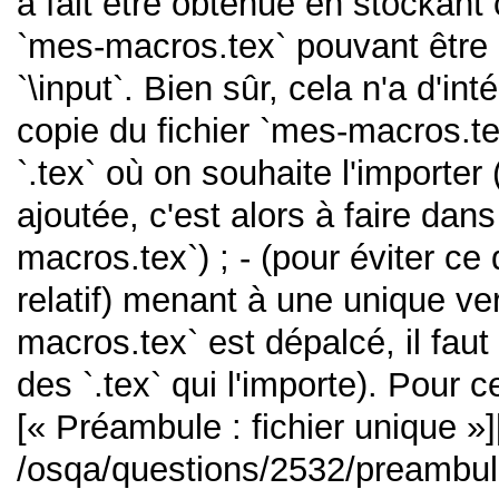
à fait être obtenue en stockant 
`mes-macros.tex` pouvant êtr
`\input`. Bien sûr, cela n'a d'int
copie du fichier `mes-macros.t
`.tex` où on souhaite l'importer
ajoutée, c'est alors à faire da
macros.tex`) ; - (pour éviter ce
relatif) menant à une unique ve
macros.tex` est dépalcé, il fau
des `.tex` qui l'importe). Pour c
[« Préambule : fichier unique »][
/osqa/questions/2532/preambule