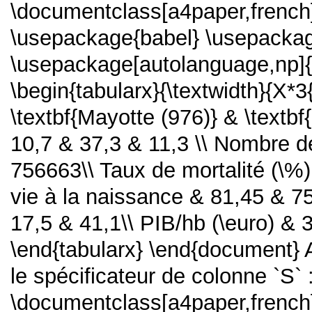
\documentclass[a4paper,french]
\usepackage{babel} \usepackag
\usepackage[autolanguage,np]{
\begin{tabularx}{\textwidth}{X*3
\textbf{Mayotte (976)} & \textbf
10,7 & 37,3 & 11,3 \\ Nombre 
756663\\ Taux de mortalité (\%)
vie à la naissance & 81,45 & 7
17,5 & 41,1\\ PIB/hb (\euro) &
\end{tabularx} \end{document} Av
le spécificateur de colonne `S` 
\documentclass[a4paper,french]