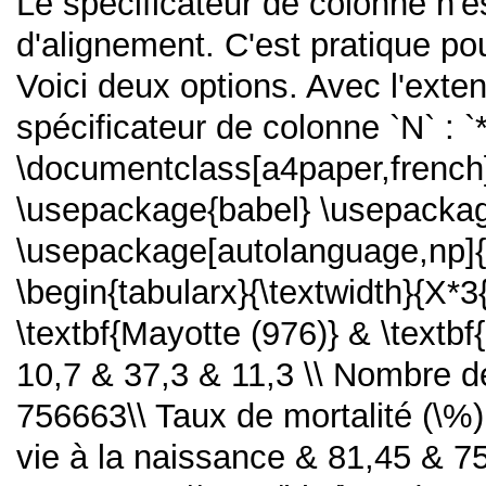
Le spécificateur de colonne n'
d'alignement. C'est pratique p
Voici deux options. Avec l'exten
spécificateur de colonne `N` : `
\documentclass[a4paper,french]
\usepackage{babel} \usepackag
\usepackage[autolanguage,np]{
\begin{tabularx}{\textwidth}{X*3
\textbf{Mayotte (976)} & \textbf
10,7 & 37,3 & 11,3 \\ Nombre 
756663\\ Taux de mortalité (\%)
vie à la naissance & 81,45 & 7