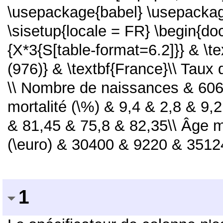
\usepackage{babel} \usepackage
\sisetup{locale = FR} \begin{do
{X*3{S[table-format=6.2]}} & \t
(976)} & \textbf{France}\\ Taux 
\\ Nombre de naissances & 606
mortalité (\%) & 9,4 & 2,8 & 9,
& 81,45 & 75,8 & 82,35\\ Âge m
(\euro) & 30400 & 9220 & 35124
1