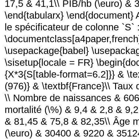
17,5 & 41,1\\ PIB/hb (\euro) &
\end{tabularx} \end{document} Av
le spécificateur de colonne `S` 
\documentclass[a4paper,french]
\usepackage{babel} \usepackage
\sisetup{locale = FR} \begin{do
{X*3{S[table-format=6.2]}} & \t
(976)} & \textbf{France}\\ Taux 
\\ Nombre de naissances & 606
mortalité (\%) & 9,4 & 2,8 & 9,
& 81,45 & 75,8 & 82,35\\ Âge m
(\euro) & 30400 & 9220 & 35124