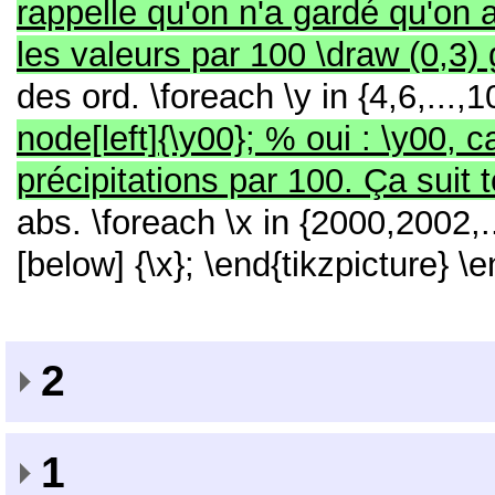
rappelle qu'on n'a gardé qu'on 
les valeurs par 100 \draw (0,3) 
des ord.
\foreach \y in {4,6,...,
node[left]{\y00}; % oui : \y00, c
précipitations par 100. Ça suit 
abs.
\foreach \x in {2000,2002,
[below] {\x};
\end{tikzpicture}
\e
2
1