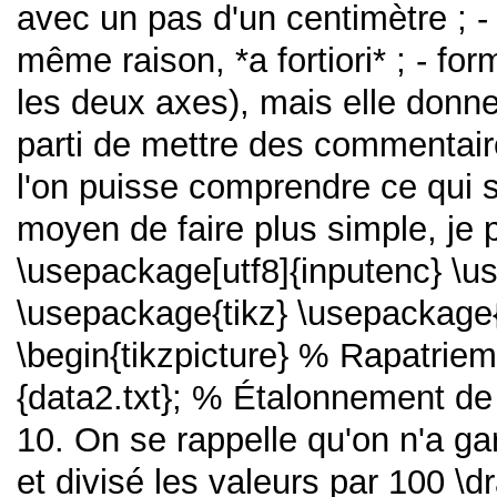
avec un pas d'un centimètre ; 
même raison, *a fortiori* ; - fo
les deux axes), mais elle donne 
parti de mettre des commentair
l'on puisse comprendre ce qui 
moyen de faire plus simple, je
\usepackage[utf8]{inputenc} \u
\usepackage{tikz} \usepackage{
\begin{tikzpicture} % Rapatriem
{data2.txt}; % Étalonnement de la
10. On se rappelle qu'on n'a g
et divisé les valeurs par 100 \d