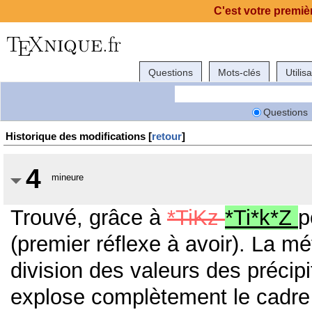
C'est votre premièr
Questions
Mots-clés
Utilis
Questions
Historique des modifications [
retour
]
4
mineure
Trouvé, grâce à
*TiKz
*Ti*k*Z
p
(premier réflexe à avoir). La mé
division des valeurs des précip
explose complètement le cadre de