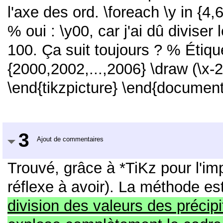
l'axe des ord. \foreach \y in {4,6
% oui : \y00, car j'ai dû diviser
100. Ça suit toujours ? % Étiqu
{2000,2002,...,2006} \draw (\x-2
\end{tikzpicture} \end{document
3
Ajout de commentaires
Trouvé, grâce à *TiKz pour l'imp
réflexe à avoir). La méthode es
division des valeurs des précip