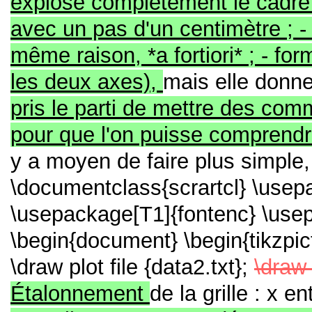
explose complètement le cadre de
avec un pas d'un centimètre ; 
même raison, *a fortiori* ; - fo
les deux axes),
mais elle donn
pris le parti de mettre des co
pour que l'on puisse comprendr
y a moyen de faire plus simple
\documentclass{scrartcl} \usep
\usepackage[T1]{fontenc} \usep
\begin{document}
\begin{tikzpi
\draw plot file {data2.txt};
\draw 
Étalonnement
de la grille : x e