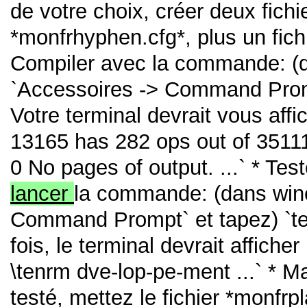
de votre choix, créer deux fichi
*monfrhyphen.cfg*, plus un fichie
Compiler avec la commande: (d
`Accessoires -> Command Prompt
Votre terminal devrait vous affic
13165 has 282 ops out of 35111
0 No pages of output. ...` * Te
lancer
la commande: (dans wine
Command Prompt` et tapez) `tex
fois, le terminal devrait afficher 
\tenrm dve-lop-pe-ment ...` * M
testé, mettez le fichier *monfrp