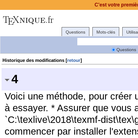
C'est votre premièr
Questions
Mots-clés
Utilis
Questions
Historique des modifications [
retour
]
4
Voici une méthode, pour créer u
à essayer. * Assurer que vous a
`C:\texlive\2018\texmf-dist\tex\
commencer par installer l'exten