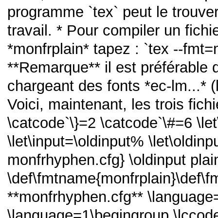
programme `tex` peut le trouver
travail. * Pour compiler un fichie
*monfrplain* tapez : `tex --fmt=
**Remarque** il est préférable de
chargeant des fonts *ec-lm...* 
Voici, maintenant, les trois fich
\catcode`\}=2 \catcode`\#=6 \let
\let\input=\oldinput% \let\oldin
monfrhyphen.cfg} \oldinput plai
\def\fmtname{monfrplain}\def\
**monfrhyphen.cfg** \language=
\language=1\begingroup \lccode`\