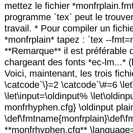
mettez le fichier *monfrplain.fm
programme `tex` peut le trouver
travail. * Pour compiler un fichie
*monfrplain* tapez : `tex --fmt=
**Remarque** il est préférable de
chargeant des fonts *ec-lm...* 
Voici, maintenant, les trois fich
\catcode`\}=2 \catcode`\#=6 \let
\let\input=\oldinput% \let\oldin
monfrhyphen.cfg} \oldinput plai
\def\fmtname{monfrplain}\def\
**monfrhyphen.cfg** \language=