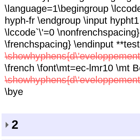
\language=1\begingroup \lccode`\
hyph-fr \endgroup \input hypht
\lccode`\'=0 \nonfrenchspacing} 
\frenchspacing} \endinput **test
\showhyphens{d\'eveloppemen
\french \font\mt=ec-lmr10 \mt 
\showhyphens{d\'eveloppemen
\bye
2