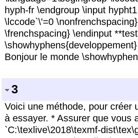
hyph-fr \endgroup \input hypht
\lccode`\'=0 \nonfrenchspacing} 
\frenchspacing} \endinput **test
\showhyphens{developpement} \
Bonjour le monde \showhyphen
3
Voici une méthode, pour créer u
à essayer. * Assurer que vous a
`C:\texlive\2018\texmf-dist\tex\