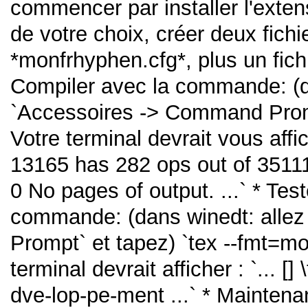
commencer par installer l'exten
de votre choix, créer deux fichi
*monfrhyphen.cfg*, plus un fichie
Compiler avec la commande: (d
`Accessoires -> Command Prompt
Votre terminal devrait vous affic
13165 has 282 ops out of 35111
0 No pages of output. ...` * Tes
commande: (dans winedt: alle
Prompt` et tapez) `tex --fmt=mon
terminal devrait afficher : `... [
dve-lop-pe-ment ...` * Maintenan