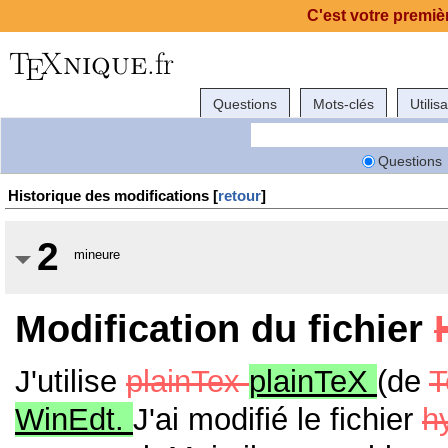
C'est votre premièr
Questions
Mots-clés
Utilis
Questions
Historique des modifications [
retour
]
2
mineure
Modification du fichier
J'utilise
plainTex
plainTeX
(de
T
WinEdt.
J'ai modifié le fichier
h