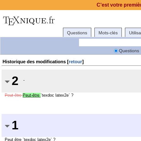
C'est votre premièr
Questions
Mots-clés
Utilis
Questions
Historique des modifications [
retour
]
2
-
Peut être
Peut-être
`texdoc latex2e` ?
1
Peut être `texdoc latex2e` ?