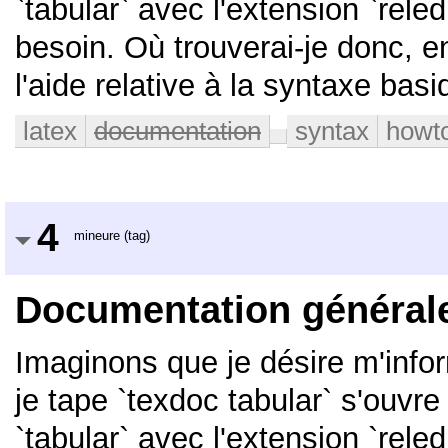
`tabular` avec l'extension `rel
besoin. Où trouverai-je donc, en
l'aide relative à la syntaxe bas
latex
documentation
syntax
howt
4
mineure (tag)
Documentation général
Imaginons que je désire m'infor
je tape `texdoc tabular` s'ouvre un
`tabular` avec l'extension `rel