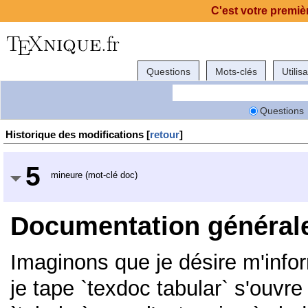
C'est votre premièr
Questions
Mots-clés
Utilis
Questions
Historique des modifications [
retour
]
5
mineure (mot-clé doc)
Documentation général
Imaginons que je désire m'infor
je tape `texdoc tabular` s'ouvre un