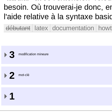
besoin. Où trouverai-je donc, en
l'aide relative à la syntaxe bas
débutant
latex
documentation
howt
3
modification mineure
2
mot-clé
1