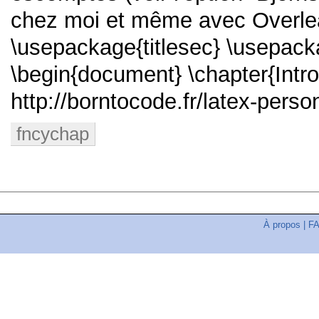
chez moi et même avec Overlea
\usepackage{titlesec} \usepack
\begin{document} \chapter{Intro
http://borntocode.fr/latex-person
fncychap
À propos
|
F