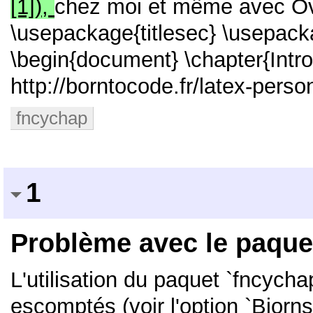
[1]),
chez moi et même avec Ove
\usepackage{titlesec} \usepack
\begin{document} \chapter{Intro
http://borntocode.fr/latex-person
fncychap
1
Problème avec le paque
L'utilisation du paquet `fncycha
escomptés (voir l'option `Bjornst