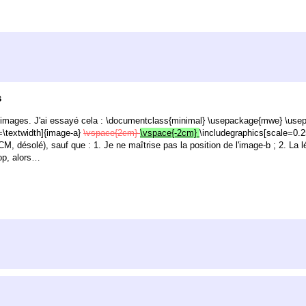
s
 images. J'ai essayé cela : \documentclass{minimal} \usepackage{mwe} \use
h=\textwidth]{image-a}
\vspace{2cm}
\vspace{-2cm}
\includegraphics[scale=0.25
 désolé), sauf que : 1. Je ne maîtrise pas la position de l'image-b ; 2. La
lop, alors…