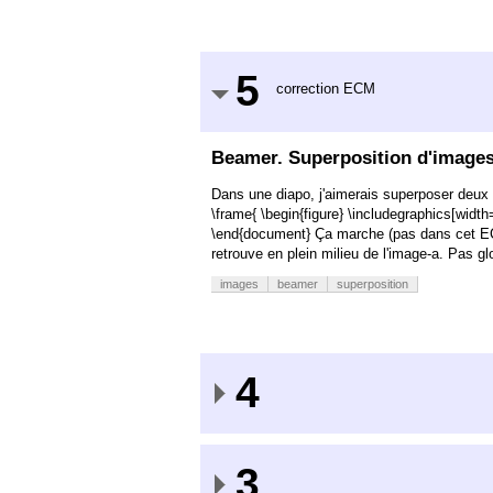
5
correction ECM
Beamer. Superposition d'image
Dans une diapo, j'aimerais superposer deux
\frame{ \begin{figure} \includegraphics[widt
\end{document} Ça marche (pas dans cet ECM,
retrouve en plein milieu de l'image-a. Pas g
images
beamer
superposition
4
3