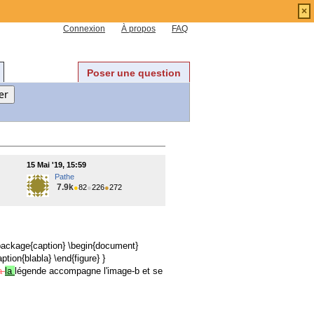
×
Connexion
À propos
FAQ
Poser une question
15 Mai '19, 15:59
Pathe
7.9k
●
82
●
226
●
272
package{caption} \begin{document}
tion{blabla} \end{figure} }
a
la
légende accompagne l'image-b et se