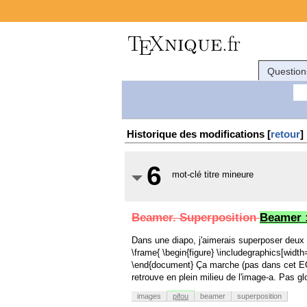
Question
Historique des modifications [
retour
]
6
mot-clé titre mineure
Beamer. Superposition
Beamer 
Dans une diapo, j'aimerais superposer deux
\frame{ \begin{figure} \includegraphics[widt
\end{document} Ça marche (pas dans cet EC
retrouve en plein milieu de l'image-a. Pas g
images
pifou
beamer
superposition