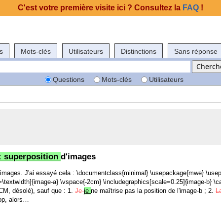
C'est votre première visite ici ? Consultez la
FAQ
!
s
Mots-clés
Utilisateurs
Distinctions
Sans réponse
Questions
Mots-clés
Utilisateurs
: superposition
d'images
 images. J'ai essayé cela : \documentclass{minimal} \usepackage{mwe} \use
h=\textwidth]{image-a} \vspace{-2cm} \includegraphics[scale=0.25]{image-b} \cap
M, désolé), sauf que : 1.
Je
je
ne maîtrise pas la position de l'image-b ; 2.
L
lop, alors…