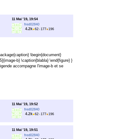
11 Mai '19, 19:54
fred02840
4.2k
●
62
●
177
●
196
package{caption} \begin{document}
]{image-b} \caption{blabla} \end{figure} }
 légende accompagne l'image-b et se
11 Mai '19, 19:52
fred02840
4.2k
●
62
●
177
●
196
11 Mai '19, 19:51
fred02840