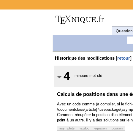
Question
Historique des modifications [
retour
]
4
mineure mot-clé
Calculs de positions dans une 
Avec un code comme (à compiler, si le fichier 
\documentclass{article} \usepackage{asympto
Comment récupérer la position d'un élément 
point à un autre. Il y a des solutions sur l
asymptote
texdoc
équation
position