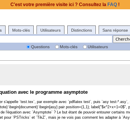
C'est votre première visite ici ? Consultez la
FAQ
!
s
Mots-clés
Utilisateurs
Distinctions
Sans réponse
Questions
Mots-clés
Utilisateurs
équation avec le programme asymptote
s'appelle `test.tex`, par exemple avec `pdflatex test`, puis `asy test-*.asy`, p
te} \begin{document} \begin{asy} pair position=(1,1); label("$x^2+x+1=0$", p
de l'équation avec `Asymptote` ? Le but étant de pouvoir entourer certains m
e net pour `PSTricks` et `TikZ`, mais je ne vois pas comment les adapter à `As