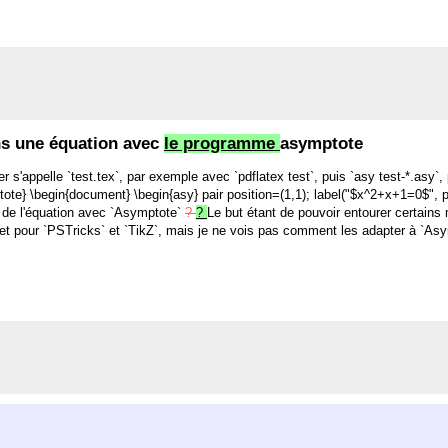
ns une équation avec
le programme
asymptote
s'appelle `test.tex`, par exemple avec `pdflatex test`, puis `asy test-*.asy`, p
te} \begin{document} \begin{asy} pair position=(1,1); label("$x^2+x+1=0$", p
 de l'équation avec `Asymptote`
?
?
Le but étant de pouvoir entourer certains
e net pour `PSTricks` et `TikZ`, mais je ne vois pas comment les adapter à `As