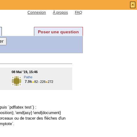
×
Connexion
À propos
FAQ
Poser une question
08 Mai '19, 15:46
Pathe
7.9k
●
82
●
226
●
272
uis `pdflatex test`) :
osition); \end{asy} \end{document}
orceaux ou de tracer des flèches d'un
ymptote`.