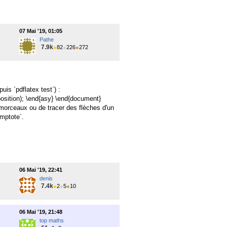
07 Mai '19, 01:05
Pathe
7.9k
●
82
●
226
●
272
uis `pdflatex test`) :
osition); \end{asy} \end{document}
 morceaux ou de tracer des flèches d'un
ymptote`.
06 Mai '19, 22:41
denis
7.4k
●
2
●
5
●
10
06 Mai '19, 21:48
top maths