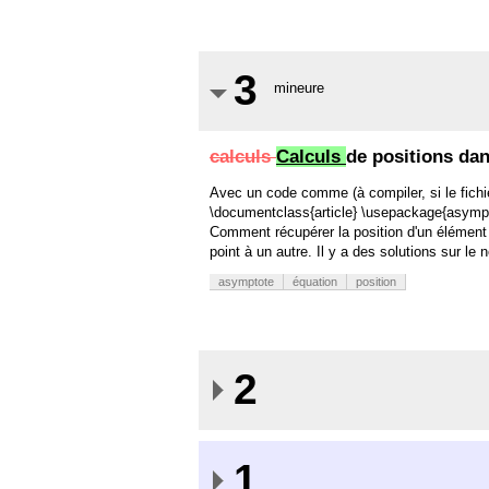
3
mineure
calculs
Calculs
de positions da
Avec un code comme (à compiler, si le fichier 
\documentclass{article} \usepackage{asympto
Comment récupérer la position d'un élément
point à un autre. Il y a des solutions sur l
asymptote
équation
position
2
1