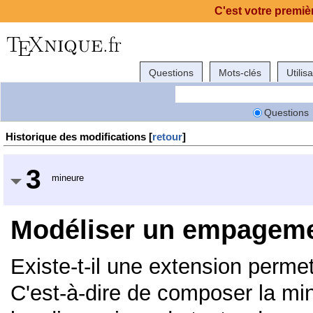
C'est votre premièr
Questions
Mots-clés
Utilis
Questions
Historique des modifications [
retour
]
3
mineure
Modéliser un empageme
Existe-t-il une extension perm
C'est-à-dire de composer la min