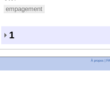
empagement
1
À propos
|
F