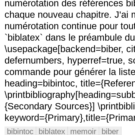
numérotation des références b
chaque nouveau chapitre. J'ai
numérotation continue pour to
`biblatex` dans le préambule d
\usepackage[backend=biber, cite
defernumbers, hyperref=true, so
commande pour générer la liste 
heading=bibintoc, title={Refere
\printbibliography[heading=sub
{Secondary Sources}] \printbib
keyword={Primary},title={Prima
bibintoc
biblatex
memoir
biber