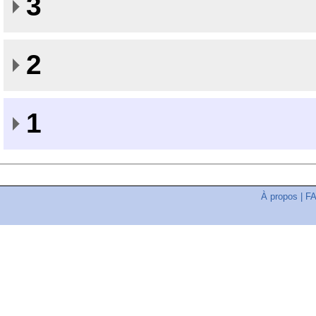
3
2
1
À propos
|
F