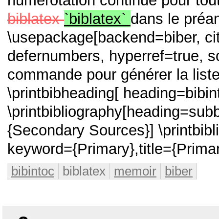
numérotation continue pour to
biblatex
`biblatex`
dans le préa
\usepackage[backend=biber, cite
defernumbers, hyperref=true, so
commande pour générer la list
\printbibheading[ heading=bibint
\printbibliography[heading=sub
{Secondary Sources}] \printbib
keyword={Primary},title={Prima
bibintoc
biblatex
memoir
biber