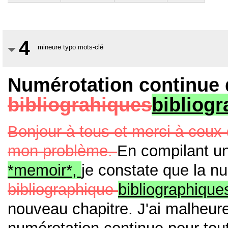
4
mineure typo mots-clé
Numérotation continue 
bibliograhiques
bibliog
Bonjour à tous et merci à ceux
mon problème.
En compilant u
*memoir*,
je constate que la n
bibliographique
bibliographiqu
nouveau chapitre. J'ai malheur