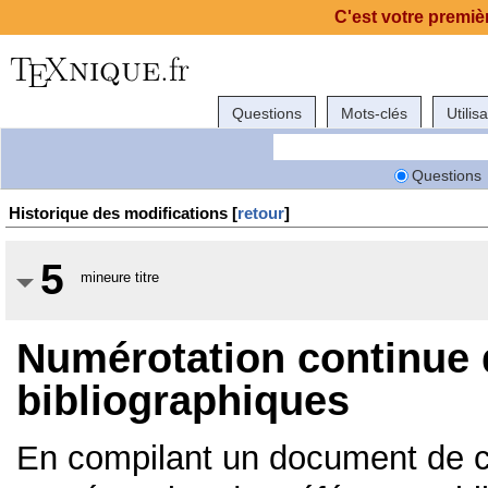
C'est votre premièr
Questions
Mots-clés
Utilis
Questions
Historique des modifications [
retour
]
5
mineure titre
Numérotation continue
bibliographiques
En compilant un document de cl