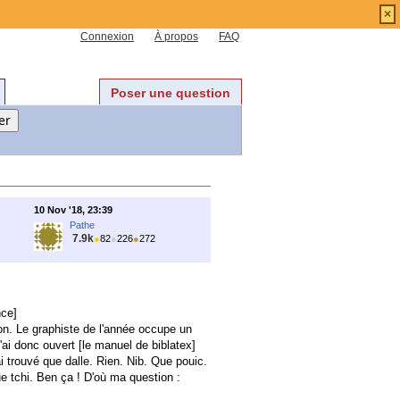
×
Connexion
À propos
FAQ
Poser une question
10 Nov '18, 23:39
Pathe
7.9k
●
82
●
226
●
272
nce]
on. Le graphiste de l'année occupe un
ai donc ouvert [le manuel de biblatex]
ai trouvé que dalle. Rien. Nib. Que pouic.
Que tchi. Ben ça ! D'où ma question :