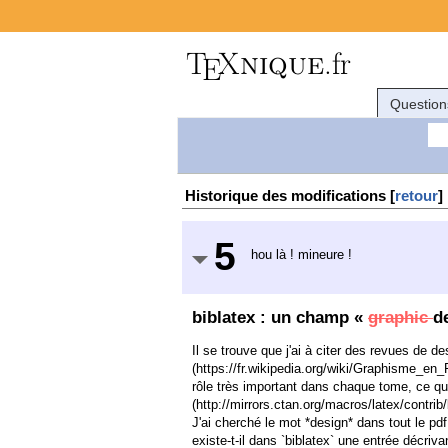
Question
Historique des modifications [
retour
]
5
hou là ! mineure !
biblatex : un champ «
graphic
d
Il se trouve que j'ai à citer des revues de 
(https://fr.wikipedia.org/wiki/Graphisme_en
rôle très important dans chaque tome, ce qui
(http://mirrors.ctan.org/macros/latex/contrib
J'ai cherché le mot *design* dans tout le pdf,
existe-t-il dans `biblatex` une entrée décriva