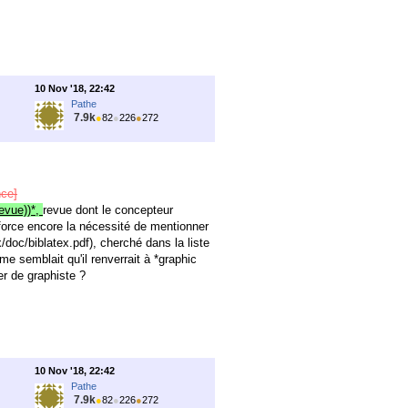
10 Nov '18, 22:42
Pathe
7.9k
●
82
●
226
●
272
nce]
evue))*,
revue dont le concepteur
force encore la nécessité de mentionner
/doc/biblatex.pdf), cherché dans la liste
me semblait qu'il renverrait à *graphic
er de graphiste ?
10 Nov '18, 22:42
Pathe
7.9k
●
82
●
226
●
272