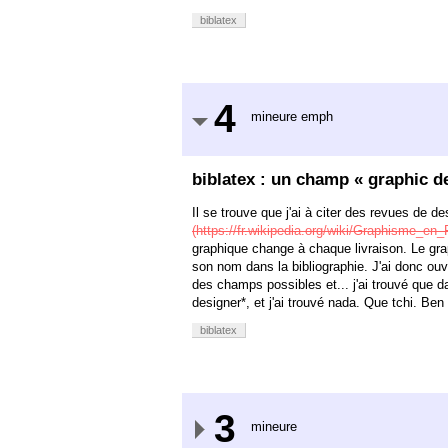
biblatex
4
mineure emph
biblatex : un champ « graphic d
Il se trouve que j'ai à citer des revues de 
(https://fr.wikipedia.org/wiki/Graphisme_en
graphique change à chaque livraison. Le gra
son nom dans la bibliographie. J'ai donc ouve
des champs possibles et... j'ai trouvé que da
designer*, et j'ai trouvé nada. Que tchi. Ben
biblatex
3
mineure