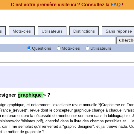
C'est votre première visite ici ? Consultez la
FAQ
!
s
Mots-clés
Utilisateurs
Distinctions
Sans réponse
Questions
Mots-clés
Utilisateurs
esigner
graphique
» ?
design graphique, et notamment l'excellente revue annuelle *[Graphisme en Fra
_France_(revue))*, revue dont le concepteur graphique change à chaque livrais
 renforce encore la nécessité de mentionner son nom dans la bibliographie. J'
/biblatex/doc/biblatex.pdf), cherché dans la liste des champs possibles et... j'
 car il me semblait qu'il renverrait à *graphic designer*, et j'ai trouvé nada. 
nt le métier de graphiste ?