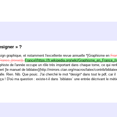
esigner » ?
design graphique, et notamment l'excellente revue annuelle *[Graphisme en
Fra
_France_(revue)),
France](https://fr.wikipedia.org/wiki/Graphisme_en_France_(r
phiste de l'année occupe un rôle très important dans chaque tome, ce qui ren
rt [le manuel de biblatex](http://mirrors.ctan.org/macros/latex/contrib/biblatex
lle. Rien. Nib. Que pouic. J'ai cherché le mot *design* dans tout le pdf, car il 
 ça ! D'où ma question : existe-t-il dans `biblatex` une entrée décrivant le méti