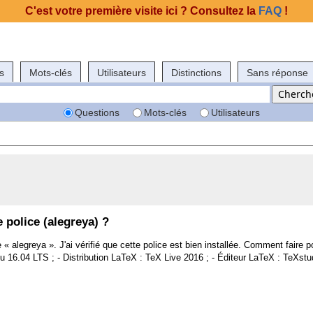
C'est votre première visite ici ? Consultez la
FAQ
!
s
Mots-clés
Utilisateurs
Distinctions
Sans réponse
Questions
Mots-clés
Utilisateurs
e police (alegreya) ?
 alegreya ». J'ai vérifié que cette police est bien installée. Comment faire pou
u 16.04 LTS ; - Distribution LaTeX : TeX Live 2016 ; - Éditeur LaTeX : TeXstu