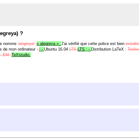
legreya) ?
i se nomme
'alegreya'.
« alegreya ».
J'ai vérifié que cette police est bien
install
ques de mon ordinateur
:
: -
Ubuntu 16.04
LTS
LTS ;
-
Distribution LaTeX :
Texli
se. EM.
TeXstudio.