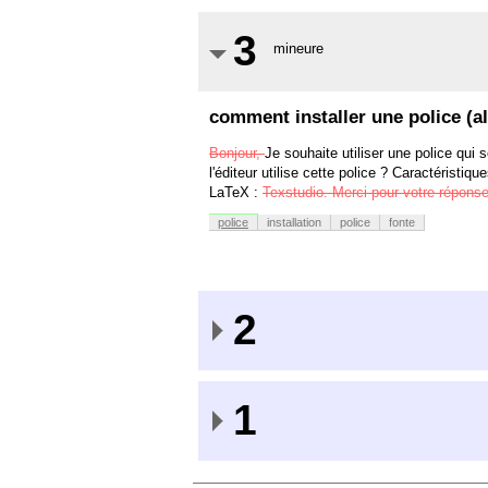
3
mineure
comment installer une police (a
Bonjour,
Je souhaite utiliser une police qu
l'éditeur utilise cette police ? Caractéristi
LaTeX :
Texstudio. Merci pour votre répon
police
installation
police
fonte
2
1