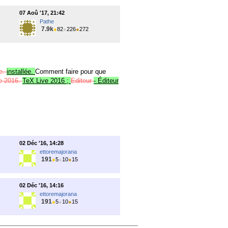
07 Aoû '17, 21:42
Pathe
7.9k
●
82
●
226
●
272
ée.
installée.
Comment faire pour que
ve 2016.
TeX Live 2016 ;
Editeur
- Éditeur
02 Déc '16, 14:28
ettoremajorana
191
●
5
●
10
●
15
02 Déc '16, 14:16
ettoremajorana
191
●
5
●
10
●
15