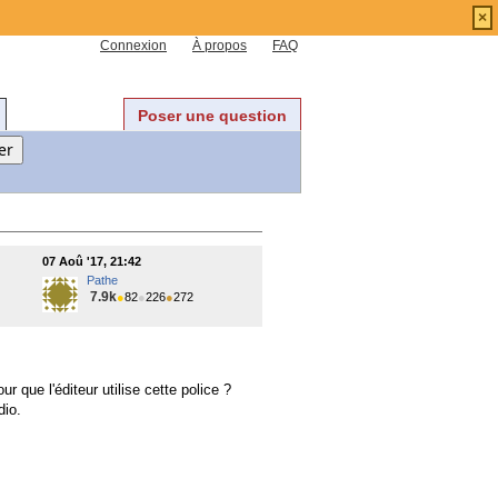
×
Connexion
À propos
FAQ
Poser une question
07 Aoû '17, 21:42
Pathe
7.9k
●
82
●
226
●
272
r que l'éditeur utilise cette police ?
dio.