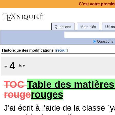
C'est votre premièr
Questions
Mots-clés
Utilis
Questions
Historique des modifications [
retour
]
4
titre
TOC
Table des matières
rouge
rouges
J'ai écrit à l'aide de la class