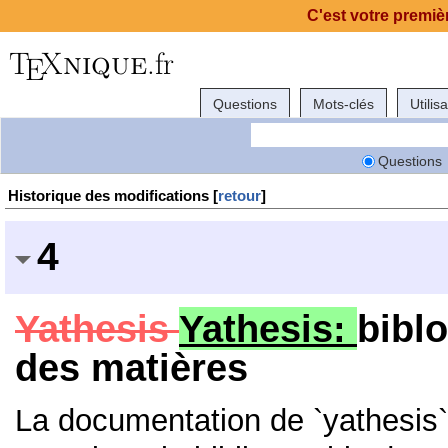
C'est votre premièr
Questions
Mots-clés
Utilis
Questions
Historique des modifications [
retour
]
4
Yathesis
Yathesis:
bibl
des matières
La documentation de `yathesis