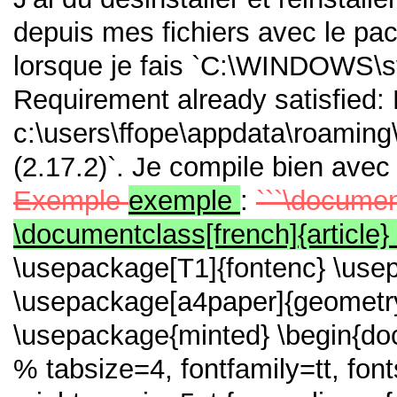
depuis mes fichiers avec le pac
lorsque je fais `C:\WINDOWS\s
Requirement already satisfied:
c:\users\ffope\appdata\roamin
(2.17.2)`. Je compile bien avec
Exemple
exemple
:
```\documen
\documentclass[french]{article}
\usepackage[T1]{fontenc}
\use
\usepackage[a4paper]{geomet
\usepackage{minted}
\begin{d
% tabsize=4,
fontfamily=tt, fon