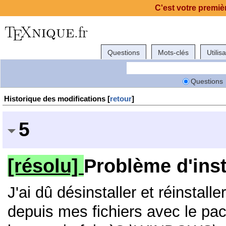
C'est votre premièr
Questions
Mots-clés
Utilis
Questions
Historique des modifications [
retour
]
5
[résolu]
Problème d'ins
J'ai dû désinstaller et réinstal
depuis mes fichiers avec le pac