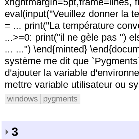
xrightmargin=5pt,frame=lines
eval(input("Veuillez donner la 
= ...
print("La température conv
...>=0:
print("il ne gèle pas ")
el
... ...")
\end{minted}
\end{docu
système me dit que `Pygments` e
d'ajouter la variable d'environ
mettre variable utilisateur ou s
windows
pygments
3