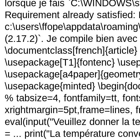
lorsque je fais `C:\WINDOWS\s
Requirement already satisfied:
c:\users\ffope\appdata\roamin
(2.17.2)`. Je compile bien avec
\documentclass[french]{article}
\usepackage[T1]{fontenc} \use
\usepackage[a4paper]{geometr
\usepackage{minted} \begin{doc
% tabsize=4, fontfamily=tt, font
xrightmargin=5pt,frame=lines,
eval(input("Veuillez donner la 
= ... print("La température conve