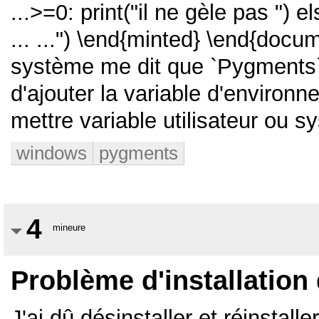
...>=0: print("il ne gèle pas ") else : 
... ...") \end{minted} \end{doc
système me dit que `Pygments` e
d'ajouter la variable d'environ
mettre variable utilisateur ou s
windows
pygments
4
mineure
Problème d'installatio
J'ai dû désinstaller et réinstal