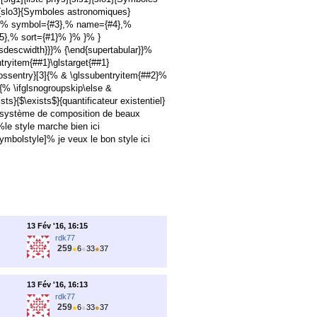
3}{slo3}{Symboles astronomiques}
6},% symbol={#3},% name={#4},%
5},% sort={#1}% }% }% }
lsdescwidth}}}% {\end{supertabular}}%
yitem{##1}\glstarget{##1}
ossentry}[3]{% & \glssubentryitem{##2}%
{% \ifglsnogroupskip\else &
s}{$\exists$}{quantificateur existentiel}
n={système de composition de beaux
 %le style marche bien ici
ymbolstyle]% je veux le bon style ici
13 Fév '16, 16:15
rdk77
259
●
6
●
33
●
37
13 Fév '16, 16:13
rdk77
259
●
6
●
33
●
37