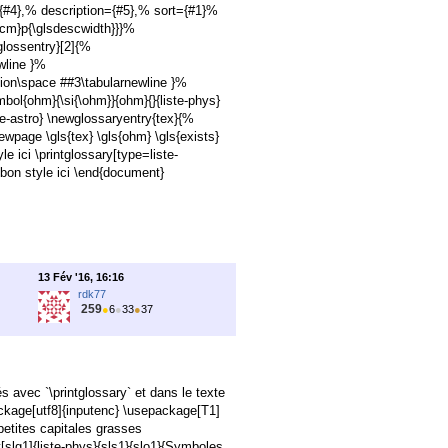
#4},% description={#5},% sort={#1}%
1cm}p{\glsdescwidth}}}%
lossentry}[2]{%
wline }%
tion\space ##3\tabularnewline }%
bol{ohm}{\si{\ohm}}{ohm}{}{liste-phys}
te-astro} \newglossaryentry{tex}{%
wpage \gls{tex} \gls{ohm} \gls{exists}
e ici \printglossary[type=liste-
bon style ici \end{document}
13 Fév '16, 16:16
rdk77
259
●
6
●
33
●
37
s avec `\printglossary` et dans le texte
package[utf8]{inputenc} \usepackage[T1]
etites capitales grasses
slg1]{liste-phys}{sls1}{slo1}{Symboles