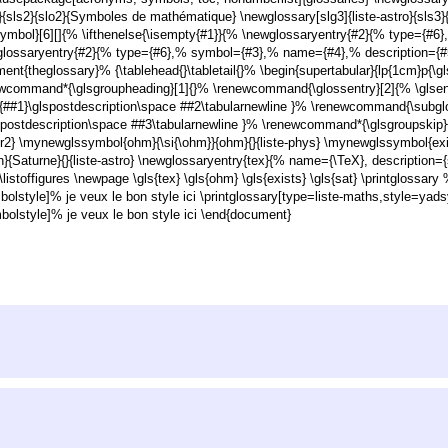
}{sls2}{slo2}{Symboles de mathématique} \newglossary[slg3]{liste-astro}{sls
bol}[6][]{% \ifthenelse{\isempty{#1}}{% \newglossaryentry{#2}{% type={#
glossaryentry{#2}{% type={#6},% symbol={#3},% name={#4},% description={#
nt{theglossary}% {\tablehead{}\tabletail{}% \begin{supertabular}{lp{1cm}p{\g
command*{\glsgroupheading}[1]{}% \renewcommand{\glossentry}[2]{% \glsentr
c{##1}\glspostdescription\space ##2\tabularnewline }% \renewcommand{\subgl
glspostdescription\space ##3\tabularnewline }% \renewcommand*{\glsgroupskip}
er2} \mynewglssymbol{ohm}{\si{\ohm}}{ohm}{}{liste-phys} \mynewglssymbol{exist
n}{Saturne}{}{liste-astro} \newglossaryentry{tex}{% name={\TeX}, descriptio
listoffigures \newpage \gls{tex} \gls{ohm} \gls{exists} \gls{sat} \printglossary
olstyle]% je veux le bon style ici \printglossary[type=liste-maths,style=yads
mbolstyle]% je veux le bon style ici \end{document}