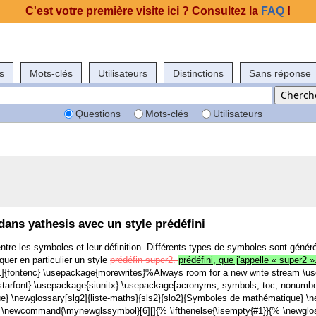
C'est votre première visite ici ? Consultez la
FAQ
!
s
Mots-clés
Utilisateurs
Distinctions
Sans réponse
Questions
Mots-clés
Utilisateurs
 dans yathesis avec un style prédéfini
entre les symboles et leur définition. Différents types de symboles sont généré
iquer en particulier un style
prédéfin super2.
prédéfini, que j'appelle « super2 
1]{fontenc} \usepackage{morewrites}%Always room for a new write stream \us
starfont} \usepackage{siunitx} \usepackage[acronyms, symbols, toc, nonumberl
e} \newglossary[slg2]{liste-maths}{sls2}{slo2}{Symboles de mathématique} \new
 \newcommand{\mynewglssymbol}[6][]{% \ifthenelse{\isempty{#1}}{% \newglo