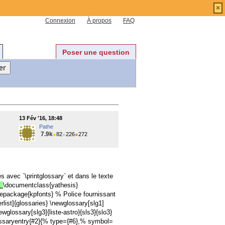
×
Connexion
À propos
FAQ
Poser une question
13 Fév '16, 18:48
Pathe
7.9k
●
82
●
226
●
272
s avec `\printglossary` et dans le texte
».
\documentclass{yathesis}
epackage{kpfonts} % Police fournissant
ist]{glossaries} \newglossary[slg1]
glossary[slg3]{liste-astro}{sls3}{slo3}
ssaryentry{#2}{% type={#6},% symbol=