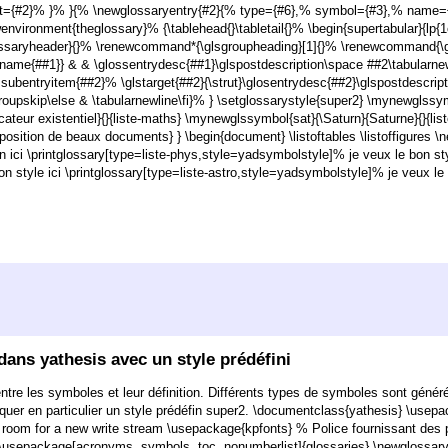
rt={#2}% }% }{% \newglossaryentry{#2}{% type={#6},% symbol={#3},% name={
nvironment{theglossary}% {\tablehead{}\tabletail{}% \begin{supertabular}{lp{
ossaryheader}{}% \renewcommand*{\glsgroupheading}[1]{}% \renewcommand{\g
ryname{##1}} & & \glossentrydesc{##1}\glspostdescription\space ##2\tabularne
ubentryitem{##2}% \glstarget{##2}{\strut}\glosentrydesc{##2}\glspostdescrip
upskip\else & \tabularnewline\fi}% } \setglossarystyle{super2} \mynewglssym
ateur existentiel}{}{liste-maths} \mynewglssymbol{sat}{\Saturn}{Saturne}{}{lis
ition de beaux documents} } \begin{document} \listoftables \listoffigures \ne
n ici \printglossary[type=liste-phys,style=yadsymbolstyle]% je veux le bon styl
 style ici \printglossary[type=liste-astro,style=yadsymbolstyle]% je veux le 
 dans yathesis avec un style prédéfini
entre les symboles et leur définition. Différents types de symboles sont généré
liquer en particulier un style prédéfin super2. \documentclass{yathesis} \use
oom for a new write stream \usepackage{kpfonts} % Police fournissant des p
\usepackage[acronyms, symbols, toc, nonumberlist]{glossaries} \newglossary[