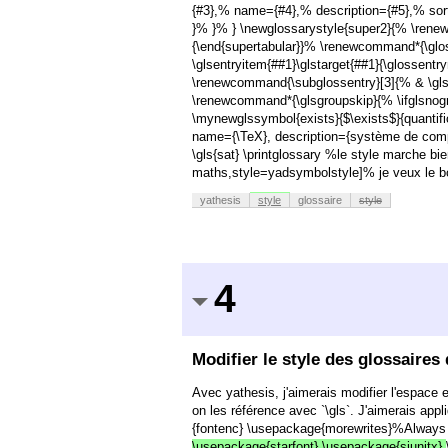
{#3},% name={#4},% description={#5},% so
}% }% } \newglossarystyle{super2}{% \renewe
{\end{supertabular}}% \renewcommand*{\gl
\glsentryitem{##1}\glstarget{##1}{\glossent
\renewcommand{\subglossentry}[3]{% & \glss
\renewcommand*{\glsgroupskip}{% \ifglsnogro
\mynewglssymbol{exists}{$\exists$}{quantific
name={\TeX}, description={système de compos
\gls{sat} \printglossary %le style marche bie
maths,style=yadsymbolstyle]% je veux le bon
yathesis
style
glossaire
style
4
Modifier le style des glossaires
Avec yathesis, j'aimerais modifier l'espace 
on les référence avec `\gls`. J'aimerais app
{fontenc} \usepackage{morewrites}%Always r
\usepackage{starfont} \usepackage{siunitx}