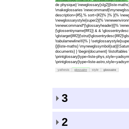
de physique} \newglossary[slg2]{liste-maths
\makeglossaries \newcommand{\mynewglssym
description={#5},% sort={#2}% }% }{% \new
\newglossarystyle{super2}{% \renewenvironme
\renewcommand*{\glossaryheader}{}% \renew
{\glossentryname{##1}} & & \glossentrydes
\glstarget{##2}{\strut}\glosentrydesc{##2}\
\tabularnewline\fi}% } \setglossarystyle{sup
{}{liste-maths} \mynewglssymbol{sat}{\Satur
documents} } \begin{document} \listoftables \
\printglossary[type=liste-phys,style=yadsymb
\printglossary[type=liste-astro,style=yadsy
yathesis
glossaire
style
glossaire
3
2