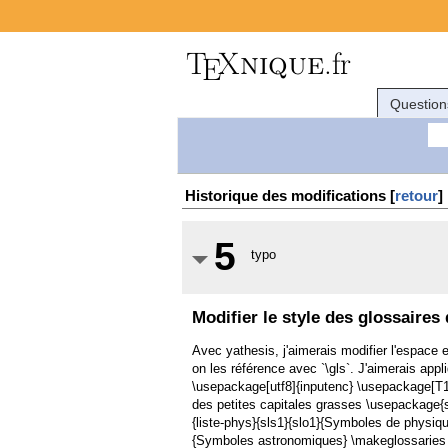
Question
Historique des modifications [
retour
]
5
typo
Modifier le style des glossaires
Avec yathesis, j'aimerais modifier l'espace 
on les référence avec `\gls`. J'aimerais appl
\usepackage[utf8]{inputenc} \usepackage[T
des petites capitales grasses \usepackage{
{liste-phys}{sls1}{slo1}{Symboles de physiqu
{Symboles astronomiques} \makeglossaries