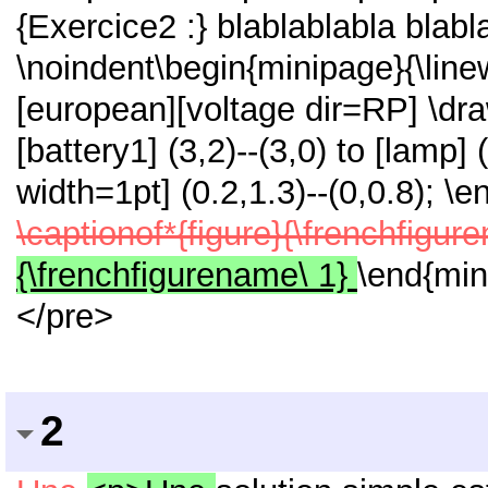
{Exercice2 :} blablablabla blabl
\noindent\begin{minipage}{\linew
[european][voltage dir=RP] \draw 
[battery1] (3,2)--(3,0) to [lamp] (
width=1pt] (0.2,1.3)--(0,0.8); \
\captionof*{figure}{\frenchfigu
{\frenchfigurename\ 1}
\end{min
</pre>
2