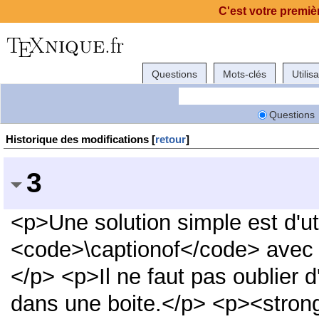
C'est votre premièr
Questions
Mots-clés
Utilis
Questions
Historique des modifications [
retour
]
3
<p>Une solution simple est d'uti
<code>\captionof</code> avec
</p> <p>Il ne faut pas oublier 
dans une boite.</p> <p><stro