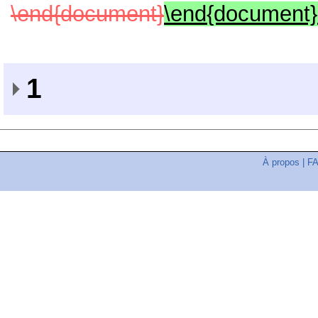
\end{document}
\end{document}
1
À propos
|
F