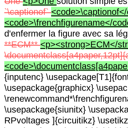
Une
<p>Une
solution simple est
`\captionof`
<code>\captionof<
<code>\frenchfigurename</co
d'enfermer la figure avec sa l
**ECM**
<p><strong>ECM</st
\documentclass[a4paper,12pt]{a
<code>\documentclass[a4paper,
{inputenc}
\usepackage[T1]{fon
\usepackage{graphicx}
\usepac
\renewcommand*\frenchfigure
\usepackage{siunitx}
\usepacka
RPvoltages ]{circuitikz}
\usetik