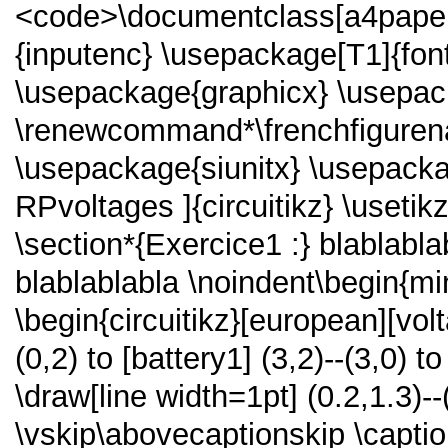
<code>\documentclass[a4paper,1
{inputenc} \usepackage[T1]{fon
\usepackage{graphicx} \usepac
\renewcommand*\frenchfigure
\usepackage{siunitx} \usepacka
RPvoltages ]{circuitikz} \usetik
\section*{Exercice1 :} blablabla
blablablabla \noindent\begin{min
\begin{circuitikz}[european][volt
(0,2) to [battery1] (3,2)--(3,0) to
\draw[line width=1pt] (0.2,1.3)--(
\vskip\abovecaptionskip \captio