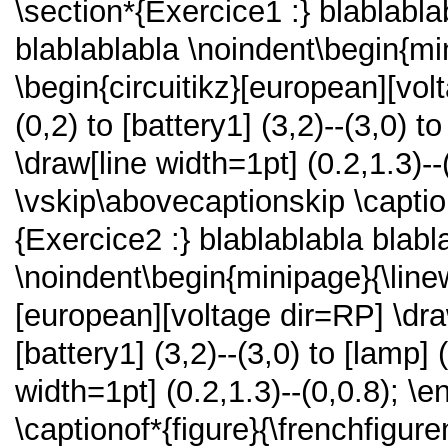
\section*{Exercice1 :}
blablabla
blablablabla
\noindent\begin{mi
\begin{circuitikz}[european][vo
(0,2) to [battery1] (3,2)--(3,0) to
\draw[line width=1pt] (0.2,1.3)--
\vskip\abovecaptionskip
\captio
{Exercice2 :}
blablablabla blabl
\noindent\begin{minipage}{\line
[european][voltage dir=RP]
\dra
[battery1] (3,2)--(3,0) to [lamp] (
width=1pt] (0.2,1.3)--(0,0.8);
\en
\captionof*{figure}{\frenchfigu