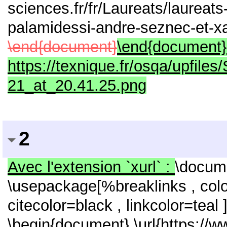
sciences.fr/fr/Laureats/laureats
palamidessi-andre-seznec-et-xa
\end{document}
\end{document} ![
https://texnique.fr/osqa/upfile
21_at_20.41.25.png
2
Avec l'extension `xurl` :
\docume
\usepackage[%breaklinks , color
citecolor=black , linkcolor=teal
\begin{document} \url{https://