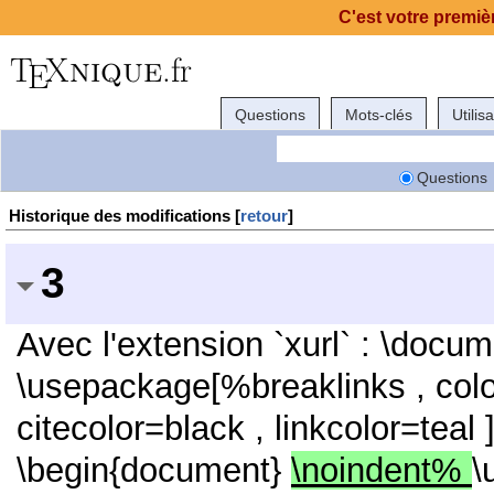
C'est votre premièr
Questions
Mots-clés
Utilis
Questions
Historique des modifications [
retour
]
3
Avec l'extension `xurl` : \docum
\usepackage[%breaklinks , color
citecolor=black , linkcolor=teal
\begin{document}
\noindent%
\