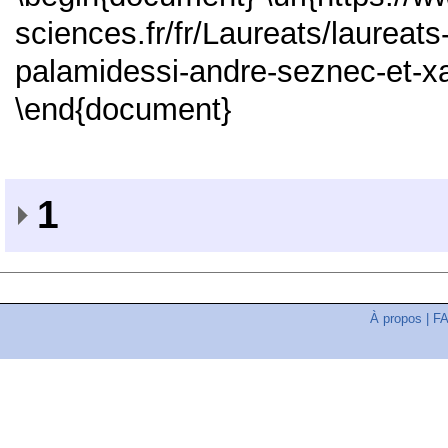
sciences.fr/fr/Laureats/laureats
palamidessi-andre-seznec-et-xa
\end{document}
1
À propos
|
F