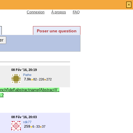
×
Connexion
À propos
FAQ
Poser une question
08 Fév '16, 20:19
Pathe
7.9k
●
82
●
226
●
272
ench{\def\abstractname{Abstract}}`.
 ?
08 Fév '16, 20:03
rdk77
259
●
6
●
33
●
37