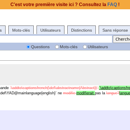
C'est votre première visite ici ? Consultez la
FAQ
!
s
Mots-clés
Utilisateurs
Distinctions
Sans réponse
Questions
Mots-clés
Utilisateurs
mmande
`\addto\captionsfrench{\def\abstractname{Abstract}}`
`\addto\captionsfr
\def\YAD@mainlanguage{english}` ne
modifie
modifierait
pas la
langue?
langue