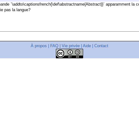
mmande `\addto\captionsfrench{\def\abstractname{Abstract}}` apparamment la
ie pas la langue?
À propos
|
FAQ
|
Vie privée
|
Aide
|
Contact