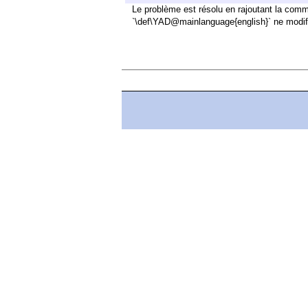
Le problème est résolu en rajoutant la co
`\def\YAD@mainlanguage{english}` ne modif