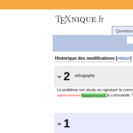
Question
Historique des modifications [
retour
]
2
orthographe
Le problème est résolu en rajoutant la co
apparamment
Apparemment
la commande `
1