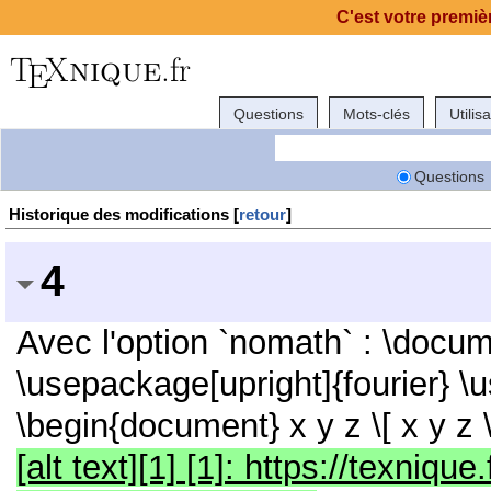
C'est votre premièr
Questions
Mots-clés
Utilis
Questions
Historique des modifications [
retour
]
4
Avec l'option `nomath` : \docum
\usepackage[upright]{fourier} 
\begin{document} x y z \[ x y z 
[alt text][1] [1]: https://texniq