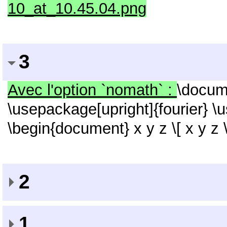
10_at_10.45.04.png
3
Avec l'option `nomath` :
\docume
\usepackage[upright]{fourier} 
\begin{document} x y z \[ x y z
2
1